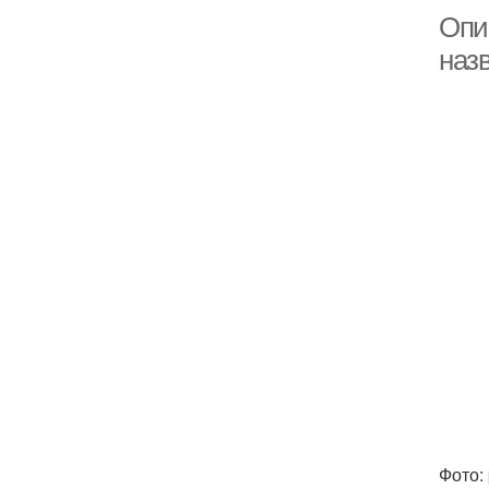
Опи
назв
Фото: