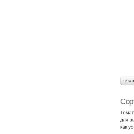
читат
Сор
Томат
для в
как у