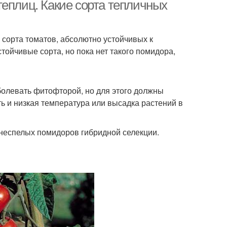
томаты
теплиц. Какие сорта тепличных
 сорта томатов, абсолютно устойчивых к
мбовые томаты
Высокорослые томаты
ойчивые сорта, но пока нет такого помидора,
аболевать фитофторой, но для этого должны
ь и низкая температура или высадка растений в
неспелых помидоров гибридной селекции.