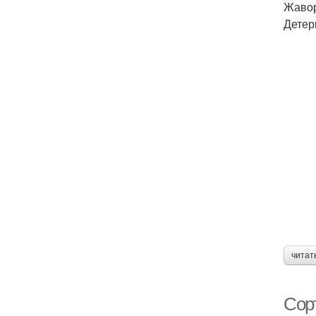
Жавор
Детер
читат
Сор