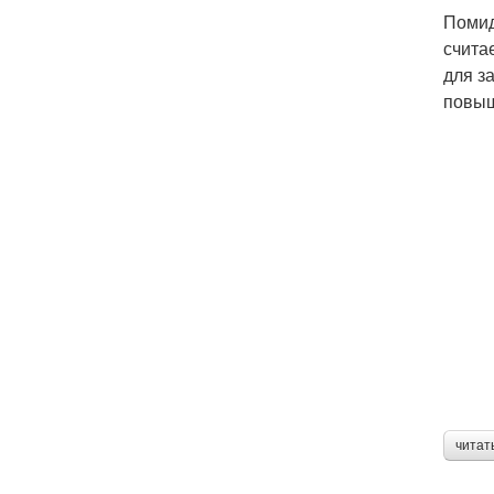
Помид
счита
для з
повыш
читат