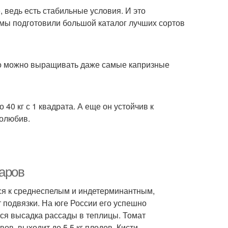
 ведь есть стабильные условия. И это
 мы подготовили большой каталог лучших сортов
 то можно выращивать даже самые капризные
40 кг с 1 квадрата. А еще он устойчив к
толюбив.
харов
я к среднеспелым и индетерминантным,
 подвязки. На юге России его успешно
ся высадка рассады в теплицы. Томат
ов, выходит до 5.5 кг плодов. Кисти