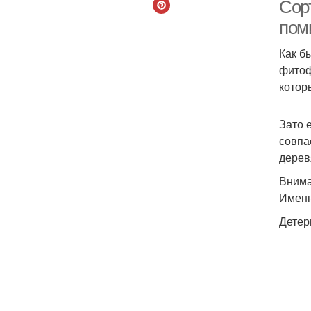
Сор
пом
Как б
Су
фитоф
котор
Зато 
совпа
дерев
Внима
Именн
Детер