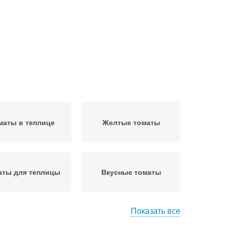
маты в теплице
Желтые томаты
аты для теплицы
Вкусные томаты
Показать все
Детерминантные
маты в украине