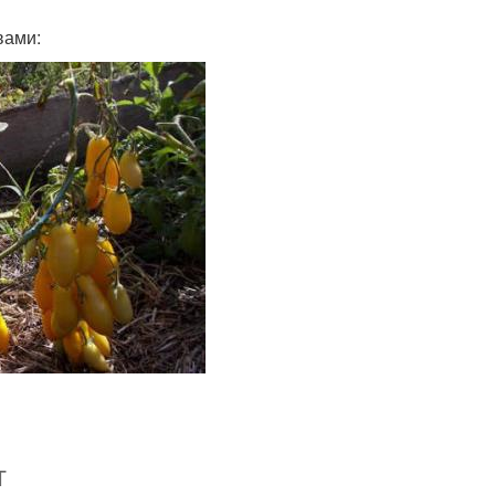
вами:
т