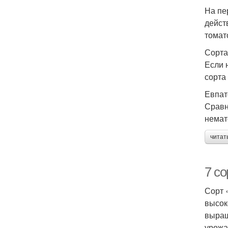
На пе
дейст
томат
Сорта
Если 
сорта
Евпат
Сравн
немат
читат
7 с
Сорт 
высок
выращ
урожа