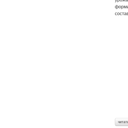
форми
состав
читат