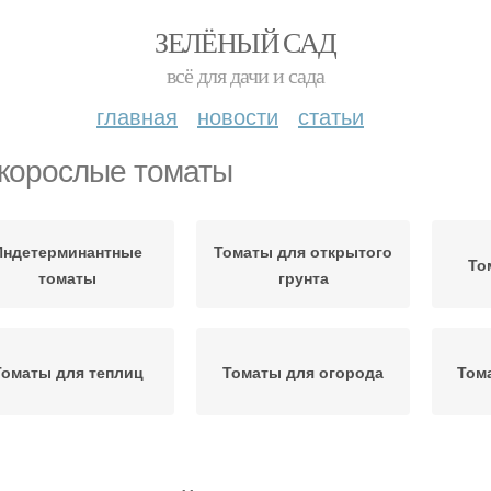
ЗЕЛЁНЫЙ САД
всё для дачи и сада
главная
новости
статьи
корослые томаты
Индетерминантные
Томаты для открытого
То
томаты
грунта
Томаты для теплиц
Томаты для огорода
Том
изкорослые сорта
Томат для теплиц
То