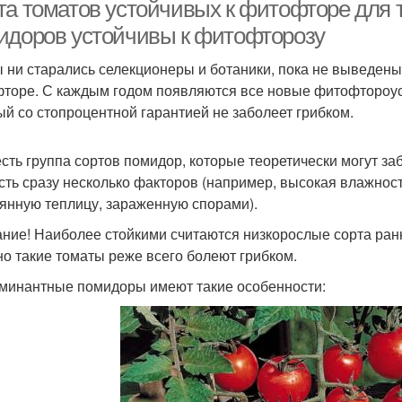
та томатов устойчивых к фитофторе для 
идоров устойчивы к фитофторозу
ы ни старались селекционеры и ботаники, пока не выведены
пердетерминантные
Крупноплодные томаты
Шта
торе. С каждым годом появляются все новые фитофтороуст
томаты
ый со стопроцентной гарантией не заболеет грибком.
есть группа сортов помидор, которые теоретически могут з
сть сразу несколько факторов (например, высокая влажност
янную теплицу, зараженную спорами).
ние! Наиболее стойкими считаются низкорослые сорта ран
о такие томаты реже всего болеют грибком.
минантные помидоры имеют такие особенности: