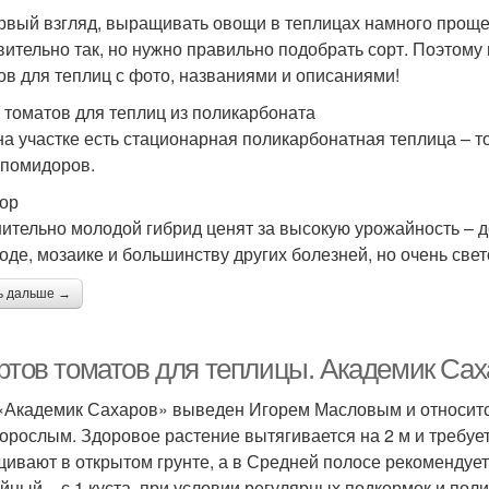
рвый взгляд, выращивать овощи в теплицах намного проще,
вительно так, но нужно правильно подобрать сорт. Поэтому
ов для теплиц с фото, названиями и описаниями!
 томатов для теплиц из поликарбоната
на участке есть стационарная поликарбонатная теплица –
 помидоров.
ор
ительно молодой гибрид ценят за высокую урожайность – до 
оде, мозаике и большинству других болезней, но очень све
ь дальше →
ортов томатов для теплицы. Академик Са
«Академик Сахаров» выведен Игорем Масловым и относитс
орослым. Здоровое растение вытягивается на 2 м и требует
ивают в открытом грунте, а в Средней полосе рекомендует
йный – с 1 куста, при условии регулярных подкормок и полив