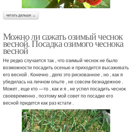
читать дальше →
Можно ли сажать озимый чеснок
весной. Посадка озимого чеснока
весной
Не редко случается так , что озимый чеснок не было
возможности посадить осенью и приходится высаживать
его весной . Конечно , дело это рискованное , но , как я
убедилась на личном опыте , не совсем безнадежное .
Может , еще кто —то , как и я , не успел посадить чеснок
своевременно , поэтому мой совет по посадке его
весной придется как раз кстати .