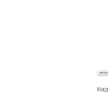
читат
Ког