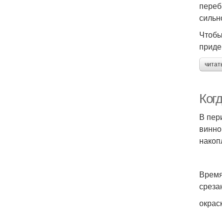
переб
сильн
Чтобы
приде
читат
Ког
В пер
винно
накоп
Время
среза
окрас