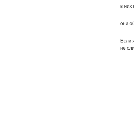
в них
они о
Если 
не сл