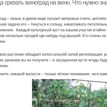
а срезать виноград на вино. Что нужно з
рад – лиана, в диком виде пускает метровые плети, цепляяс
Вкусный рецепт
Вкусные рецепты
Зеф
ная задача его – тянуться к солнцу, накапливать питатель
ожения. Каждый культурный куст на вашем участке втайне 
ив несколько гроздей где-нибудь под крышей. Его планы н
ем.
ецепт с приправой
Советский рецепт
Р
вое растение обладает колоссальной силой регенерации, ре
их урожаев вы не получите – в загущенном кусте ягоды будут
янки.
нтересные рецепты
Рецепт с фотографиями
Поша
ните, никакой жалости – только чёткое понимание, чего вам 
ецепт на сковороде