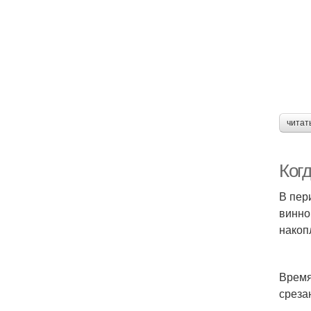
читат
Ког
В пер
винно
накоп
Время
среза