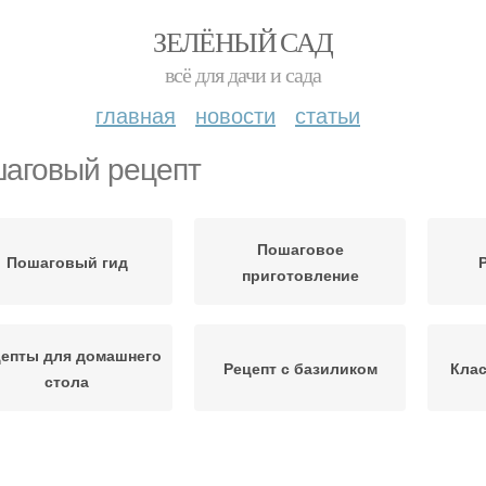
ЗЕЛЁНЫЙ САД
всё для дачи и сада
главная
новости
статьи
аговый рецепт
Пошаговое
Пошаговый гид
приготовление
епты для домашнего
Рецепт с базиликом
Клас
стола
Рец
Рецепт с мёдом
Рецепт на зиму