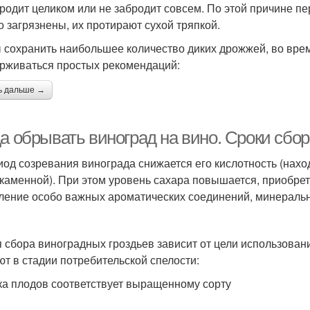
родит целиком или не забродит совсем. По этой причине пе
о загрязнены, их протирают сухой тряпкой.
 сохранить наибольшее количество диких дрожжей, во вре
рживаться простых рекомендаций:
ь дальше →
да обрывать виноград на вино. Сроки сбо
иод созревания винограда снижается его кислотность (нахо
каменной). При этом уровень сахара повышается, приобрет
ление особо важных ароматических соединений, минераль
 сбора виноградных гроздьев зависит от цели использован
ют в стадии потребительской спелости:
ка плодов соответствует выращенному сорту