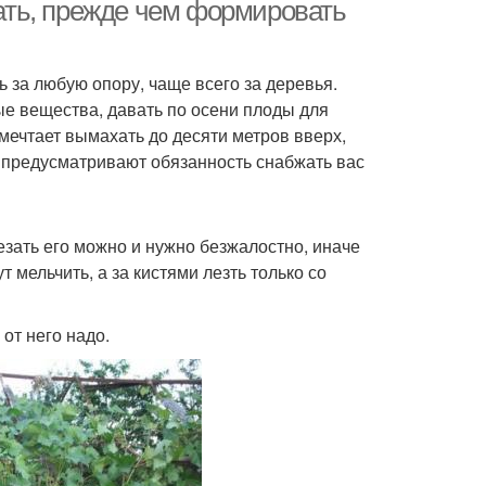
условиях
нать, прежде чем формировать
ь за любую опору, чаще всего за деревья.
ирные рецепты
Пошаговый процесс
ные вещества, давать по осени плоды для
мечтает вымахать до десяти метров вверх,
е предусматривают обязанность снабжать вас
ецепты с фото
Правильный рецепт
зать его можно и нужно безжалостно, иначе
 мельчить, а за кистями лезть только со
говая инструкция
Рецепты из ранеток
от него надо.