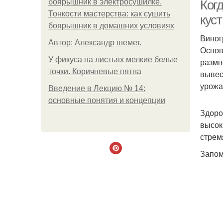
боярышник в электросушилке.
Когд
Тонкости мастерства: как сушить
куст
боярышник в домашних условиях
Виног
Автор: Александр шемет.
Основ
У фикуса на листьях мелкие белые
размн
точки. Коричневые пятна
вывес
урожа
Введение в Лекцию № 14:
Р
основные понятия и концепции
Здоро
высок
стрем
И
Запом
Р