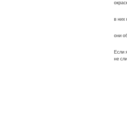
окрас
в них
они о
Если 
не сл