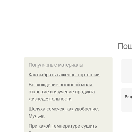
Пош
Популярные материалы
Как выбрать саженцы гортензии
Восхождение восковой моли:
открытие и изучение продукта
Рец
жизнедеятельности
Шелуха семечек, как удобрение.
Мульча
При какой температуре сушить