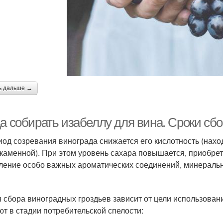
ь дальше →
да собирать изабеллу для вина. Сроки сб
иод созревания винограда снижается его кислотность (нахо
каменной). При этом уровень сахара повышается, приобрет
ление особо важных ароматических соединений, минераль
 сбора виноградных гроздьев зависит от цели использован
ют в стадии потребительской спелости: