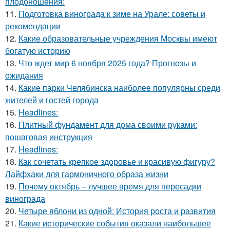
плoдoнoшeния:
11.
Подготовка винограда к зиме на Урале: советы и
рекомендации
12.
Какие образовательные учреждения Москвы имеют
богатую историю
13.
Что ждет мир 6 ноября 2025 года? Прогнозы и
ожидания
14.
Какие парки Челябинска наиболее популярны среди
жителей и гостей города
15.
Headlines:
16.
Плитный фундамент для дома своими руками:
пошаговая инструкция
17.
Headlines:
18.
Как сочетать крепкое здоровье и красивую фигуру?
Лайфхаки для гармоничного образа жизни
19.
Почему октябрь – лучшее время для пересадки
винограда
20.
Четыре яблони из одной: История роста и развития
21.
Какие исторические события оказали наибольшее