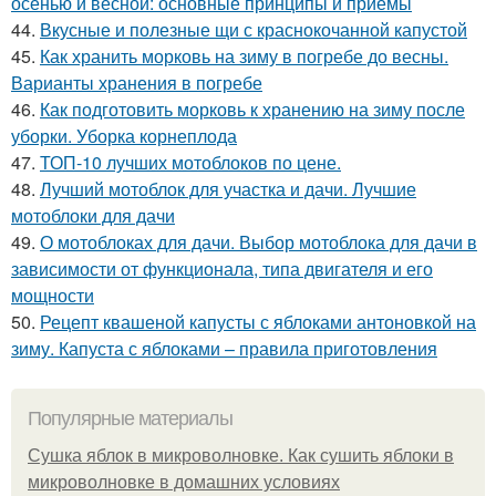
осенью и весной: основные принципы и приемы
44.
Вкусные и полезные щи с краснокочанной капустой
45.
Как хранить морковь на зиму в погребе до весны.
Варианты хранения в погребе
46.
Как подготовить морковь к хранению на зиму после
уборки. Уборка корнеплода
47.
ТОП-10 лучших мотоблоков по цене.
48.
Лучший мотоблок для участка и дачи. Лучшие
мотоблоки для дачи
49.
О мотоблоках для дачи. Выбор мотоблока для дачи в
зависимости от функционала, типа двигателя и его
мощности
50.
Рецепт квашеной капусты с яблоками антоновкой на
зиму. Капуста с яблоками – правила приготовления
Популярные материалы
Сушка яблок в микроволновке. Как сушить яблоки в
микроволновке в домашних условиях