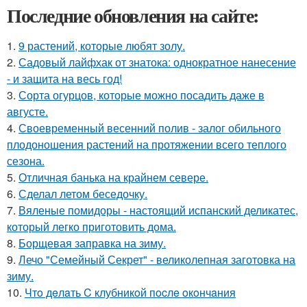
Последние обновления на сайте:
1.
9 растений, которые любят золу.
2.
Садовый лайфхак от знатока: однократное нанесение
- и защита на весь год!
3.
Сорта огурцов, которые можно посадить даже в
августе.
4.
Своевременный весенний полив - залог обильного
плодоношения растений на протяжении всего теплого
сезона.
5.
Отличная банька на крайнем севере.
6.
Сделал летом беседочку.
7.
Вяленые помидоры - настоящий испанский деликатес,
который легко приготовить дома.
8.
Борщевая заправка на зиму.
9.
Лечо "Семейный Секрет" - великолепная заготовка на
зиму.
10.
Чтo дeлaть C клубникoй пocлe oкoнчaния