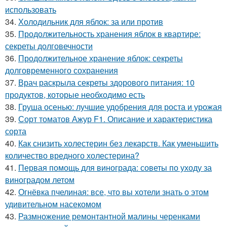
использовать
34.
Холодильник для яблок: за или против
35.
Продолжительность хранения яблок в квартире:
секреты долговечности
36.
Продолжительное хранение яблок: секреты
долговременного сохранения
37.
Врач раскрыла секреты здорового питания: 10
продуктов, которые необходимо есть
38.
Груша осенью: лучшие удобрения для роста и урожая
39.
Сорт томатов Ажур F1. Описание и характеристика
сорта
40.
Как снизить холестерин без лекарств. Как уменьшить
количество вредного холестерина?
41.
Первая помощь для винограда: советы по уходу за
виноградом летом
42.
Огнёвка пчелиная: все, что вы хотели знать о этом
удивительном насекомом
43.
Размножение ремонтантной малины черенками