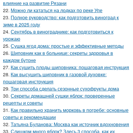
влияние на развитие Рязани
22.
Можно ли кататься на лодках по реке Упе
23.
Полное руководство: как подготовить виноград к
зиме в 2025 году
24.
Сентябрь в винограднике: как подготовиться к
урожаю
25.
Сушка ягод дома: простые и эффективные методы
26.
Шиповник как в больнице: секреты здоровья в
каждом бутоне
27.
Как сушить плоды шиповника: пошаговая инструкция
28.
Как высушить шиповник в газовой духовке:
пошаговая инструкция
29.
Три способа сделать сезонные сухофрукты дома
30.
Секреты домашней сушки яблок: проверенные
рецепты и советы
31.
Как правильно хранить морковь в погребе: основные
советы и рекомендации
32.
Татьяна Буланова: Москва как источник вдохновения
33.
Слишком много яблок? Здесь 3 способа, как их