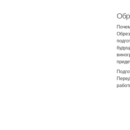
Обре
Почем
Обрез
подго
будущ
виног
приде
Подго
Перед
работ