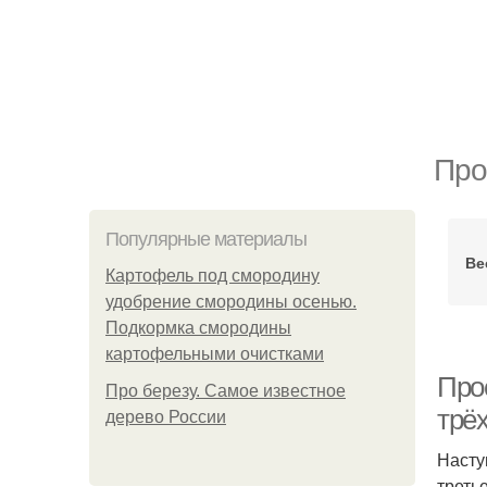
Про
Популярные материалы
Ве
Картофель под смородину
удобрение смородины осенью.
Подкормка смородины
картофельными очистками
Про
Про березу. Самое известное
трёх
дерево России
Насту
треть