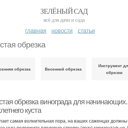
ЗЕЛЁНЫЙ САД
всё для дачи и сада
главная
новости
статьи
стая обрезка
Инструмент д
сенняя обрезка
Весенний обрезка
обрезки
стая обрезка винограда для начинающих
летнего куста
пает самая волнительная пора, на ваших саженцах должны
его года подвяжите плодовую стрелку (лозу) горизонтально.