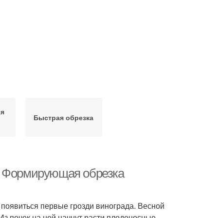
ля
Быстрая обрезка
. Формирующая обрезка
 появиться первые грозди винограда. Весной
 Из почек на ней начнут расти плодоносные