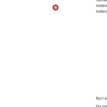
побег
побег
Куст 
На тр