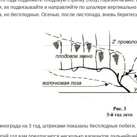
и, их подвязывайте и направляйте по шпалере вертикально
а, но бесплодные. Осенью, после листопада, вновь беритесь
винограда на 3 год, штрихами показаны бесплодные побеги,
етий год вам предлагается несколько вариантов дальнейшей