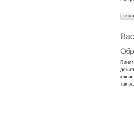
читат
Вас
Обре
Виног
добит
ключе
так ва