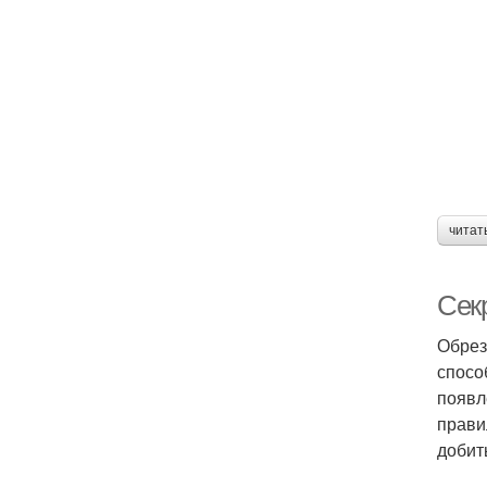
читат
Секр
Обрез
спосо
появл
прави
добит