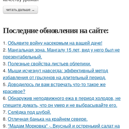
читать дальше →
Последние обновления на сайте:
1.
Объявите войну насекомым на вашей даче!
2.
Мангальная зона. Мангалу 15 лет, вид у него был не
презентабельный.
3.
Полезные свойства листьев облепихи.
4.
Мыши исчезнут навсегда: эффективный метод
избавления от грызунов на длительный период.
5.
Доводилось ли вам встречать что-то такое же
красивое?
6.
Обнаружив неподвижного ежа в период холодов, не
спешите думать, что он умер и не выбрасывайте его.
7.
Селёдка под шубой.
8.
Отличная банька на крайнем севере.
9.
"Мадам Морковка" -. Вкусный и остренький салат на