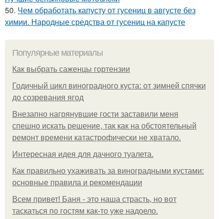
50.
Чем обработать капусту от гусениц в августе без
химии. Народные средства от гусениц на капусте
Популярные материалы
Как выбрать саженцы гортензии
Годичный цикл виноградного куста: от зимней спячки
до созревания ягод
Внезапно нагрянувшие гости заставили меня
спешно искать решение, так как на обстоятельный
ремонт времени катастрофически не хватало.
Интересная идея для дачного туалета.
Как правильно ухаживать за виноградными кустами:
основные правила и рекомендации
Всем привет! Баня - это наша страсть, но вот
таскаться по гостям как-то уже надоело.