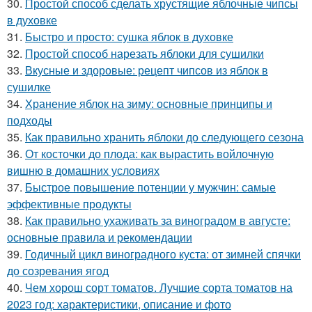
30.
Простой способ сделать хрустящие яблочные чипсы
в духовке
31.
Быстро и просто: сушка яблок в духовке
32.
Простой способ нарезать яблоки для сушилки
33.
Вкусные и здоровые: рецепт чипсов из яблок в
сушилке
34.
Хранение яблок на зиму: основные принципы и
подходы
35.
Как правильно хранить яблоки до следующего сезона
36.
От косточки до плода: как вырастить войлочную
вишню в домашних условиях
37.
Быстрое повышение потенции у мужчин: самые
эффективные продукты
38.
Как правильно ухаживать за виноградом в августе:
основные правила и рекомендации
39.
Годичный цикл виноградного куста: от зимней спячки
до созревания ягод
40.
Чем хорош сорт томатов. Лучшие сорта томатов на
2023 год: характеристики, описание и фото