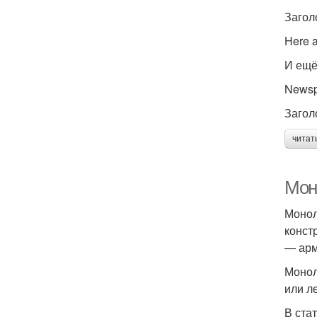
Загол
Here a
И ещё
Newsp
Загол
читат
Мон
Монол
конст
― арм
Монол
или л
В ста