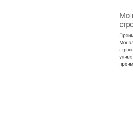
Мон
стр
Преим
Монол
строи
униве
преим