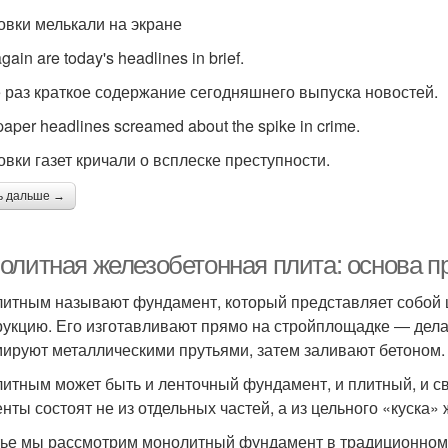
овки мелькали на экране
gain are today's headlines in brief.
 раз краткое содержание сегодняшнего выпуска новостей.
aper headlines screamed about the spike in crime.
овки газет кричали о всплеске преступности.
ь дальше →
олитная железобетонная плита: основа п
итным называют фундамент, который представляет собой 
рукцию. Его изготавливают прямо на стройплощадке ― дел
ируют металлическими прутьями, затем заливают бетоном.
итным может быть и ленточный фундамент, и плитный, и сва
енты состоят не из отдельных частей, а из цельного «куска»
тье мы рассмотрим монолитный фундамент в традиционном 