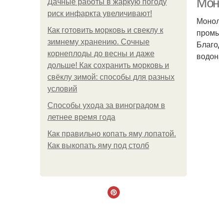
Мон
Дачные работы в жаркую погоду
риск инфаркта увеличивают!
Монол
Как готовить морковь и свеклу к
промы
зимнему хранению. Сочные
Благо
корнеплоды до весны и даже
водон
дольше! Как сохранить морковь и
свёклу зимой: способы для разных
условий
Способы ухода за виноградом в
летнее время года
Как правильно копать яму лопатой.
Как выкопать яму под столб