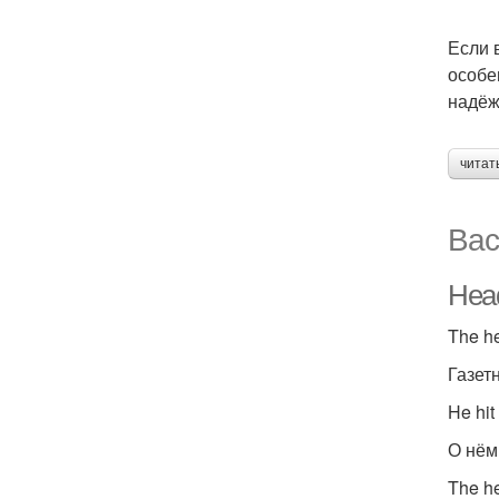
Если 
особе
надёж
читат
Вас
Head
The he
Газет
He hit
О нём
The h