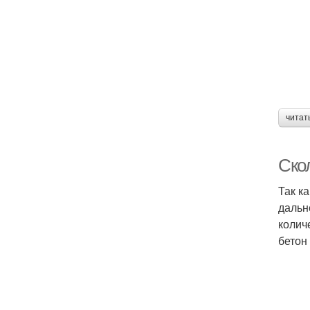
читат
Скол
Так к
дальн
колич
бетон