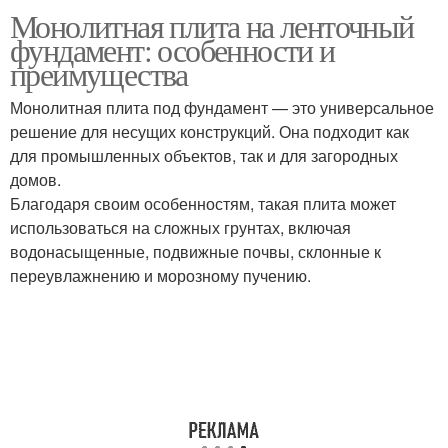
Монолитная плита на ленточный
Работы для плитного
Ленточный фундамент
фундамент: особенности и
фундамента
преимущества
Монолитная плита под фундамент — это универсальное
Разница между
Плита на ленточном
решение для несущих конструкций. Она подходит как
монолитной плитой
фундаменте
для промышленных объектов, так и для загородных
домов.
Благодаря своим особенностям, такая плита может
использоваться на сложных грунтах, включая
Бетон в монолитной
водонасыщенные, подвижные почвы, склонные к
плите
переувлажнению и морозному пучению.