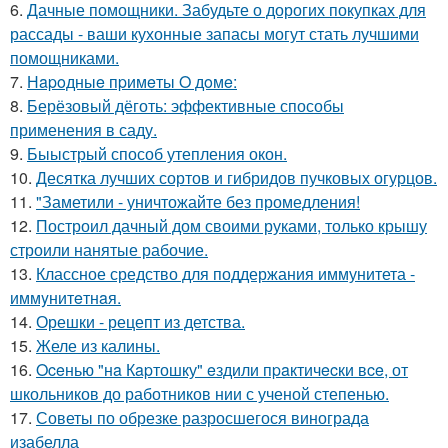
6.
Дачные помощники. Забудьте о дорогих покупках для
рассады - ваши кухонные запасы могут стать лучшими
помощниками.
7.
Нapoдныe пpимeты O дoмe:
8.
Берёзовый дёготь: эффективные способы
применения в саду.
9.
Быыстрый способ утепления окон.
10.
Десятка лучших сортов и гибридов пучковых огурцов.
11.
"Заметили - уничтожайте без промедления!
12.
Построил дачный дом своими руками, только крышу
строили нанятые рабочие.
13.
Классное средство для поддержания иммунитета -
иммyнитeтнaя.
14.
Орешки - рецепт из детства.
15.
Желе из калины.
16.
Oceнью "нa Кapтошку" eздили пpaктичecки вce, от
школьников до работников нии с ученой степенью.
17.
Советы по обрезке разросшегося винограда
изабелла