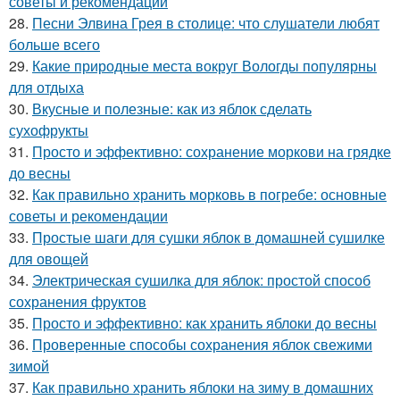
советы и рекомендации
28.
Песни Элвина Грея в столице: что слушатели любят
больше всего
29.
Какие природные места вокруг Вологды популярны
для отдыха
30.
Вкусные и полезные: как из яблок сделать
сухофрукты
31.
Просто и эффективно: сохранение моркови на грядке
до весны
32.
Как правильно хранить морковь в погребе: основные
советы и рекомендации
33.
Простые шаги для сушки яблок в домашней сушилке
для овощей
34.
Электрическая сушилка для яблок: простой способ
сохранения фруктов
35.
Просто и эффективно: как хранить яблоки до весны
36.
Проверенные способы сохранения яблок свежими
зимой
37.
Как правильно хранить яблоки на зиму в домашних