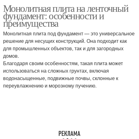
Монолитная плита на ленточный
Разница между
Плита на ленточном
фундамент: особенности и
монолитной плитой
фундаменте
преимущества
Монолитная плита под фундамент — это универсальное
Бетон в монолитной
решение для несущих конструкций. Она подходит как
плите
для промышленных объектов, так и для загородных
домов.
Благодаря своим особенностям, такая плита может
использоваться на сложных грунтах, включая
водонасыщенные, подвижные почвы, склонные к
переувлажнению и морозному пучению.