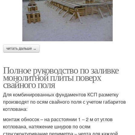
читать дальше →
Полное руководство по заливке
монолитной плиты поверх
свайного поля
Для комбинированных фундаментов КСП разметку
производят по осям свайного поля с учетом габаритов
котлована:
монтаж обносок – на расстоянии 1 – 2 м от углов
котлована, натяжение шнуров по осям
стен;оконтуривание периметра – черта для каждой