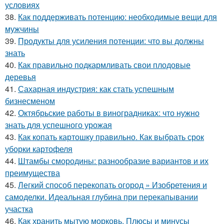
условиях
38.
Как поддерживать потенцию: необходимые вещи для
мужчины
39.
Продукты для усиления потенции: что вы должны
знать
40.
Как правильно подкармливать свои плодовые
деревья
41.
Сахарная индустрия: как стать успешным
бизнесменом
42.
Октябрьские работы в виноградниках: что нужно
знать для успешного урожая
43.
Как копать картошку правильно. Как выбрать срок
уборки картофеля
44.
Штамбы смородины: разнообразие вариантов и их
преимущества
45.
Легкий способ перекопать огород » Изобретения и
самоделки. Идеальная глубина при перекапывании
участка
46.
Как хранить мытую морковь. Плюсы и минусы