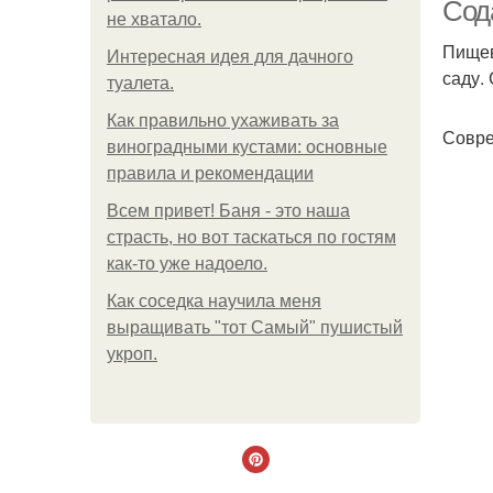
Сода
не хватало.
Пищев
Интересная идея для дачного
саду.
туалета.
Как правильно ухаживать за
Совре
виноградными кустами: основные
правила и рекомендации
Всем привет! Баня - это наша
страсть, но вот таскаться по гостям
как-то уже надоело.
Как соседка научила меня
выращивать "тот Самый" пушистый
укроп.