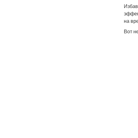
Избав
эффек
на вр
Вот н