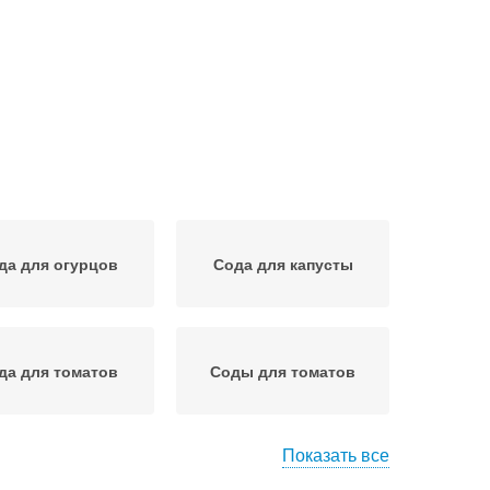
да для огурцов
Сода для капусты
да для томатов
Соды для томатов
Показать все
а для подкормки
Рецепты с уксусом