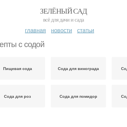
ЗЕЛЁНЫЙ САД
всё для дачи и сада
главная
новости
статьи
епты с содой
Пищевая сода
Сода для винограда
Со
Сода для роз
Сода для помидор
Со
Томаты в соде
Сода для перца
Сод