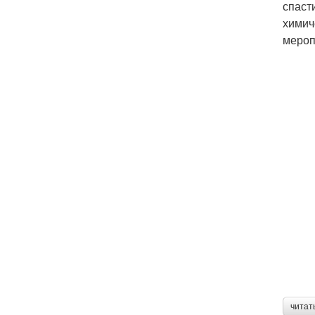
спаст
химич
мероп
читат