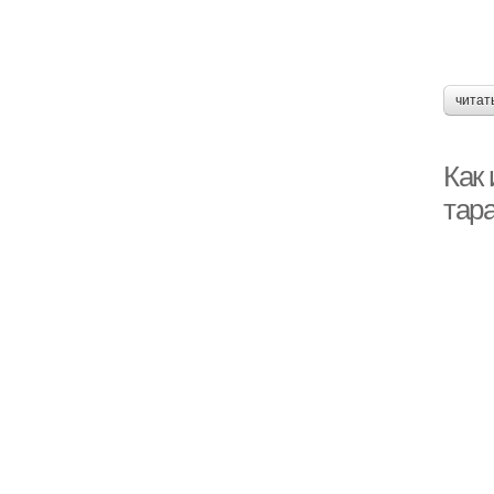
читат
Как
тар