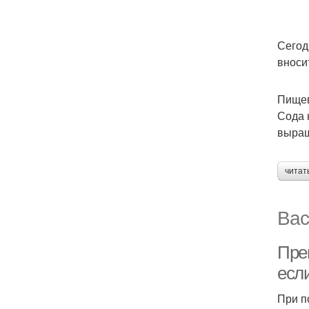
Сегод
вноси
Пищев
Сода 
выращ
читат
Вас
Пре
есл
При п