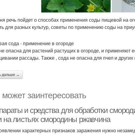
ня речь пойдет о способах применения соды пищевой на огор
ть для разных культур, советы по применению соды на приу
ая сода - применение в огороде
не опасна для растений растущих в огороде, и применяют ее
ивании рассады. Также , сода не опасна для пчел и других
ь дальше →
 может заинтересовать
параты и средства для обработки смороди
и на листьях смородины ржавчина
оявлении характерных признаков заражения нужно незамедл