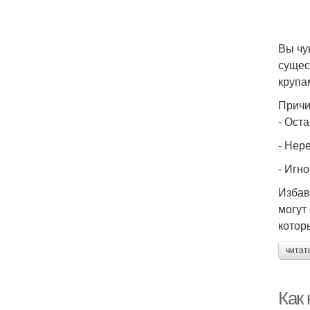
Вы чу
сущес
крупа
Причи
- Ост
- Нер
- Игн
Избав
могут
котор
читат
Как