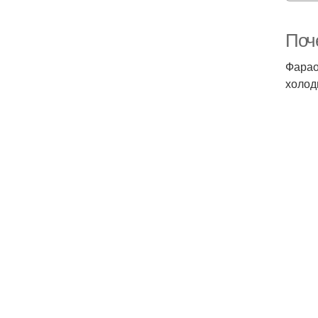
Поч
Фарао
холод