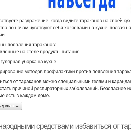
вствуете раздражение, когда видите тараканов на своей ку
тва по ночам чувствуют себя хозяевами на кухне, ползая на
ми.
ны появления тараканов:
авленные на столе продукты питания
егулярная уборка на кухне
орирование методов профилактики против появления тарак
иться от тараканов можно специальными гелями и карандаш
 стать причиной респираторных заболеваний. Безопаснее и
ые есть в каждом доме.
ь дальше →
 народными средствами избавиться от та