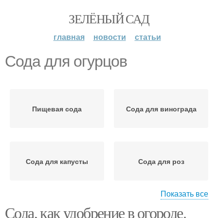
ЗЕЛЁНЫЙ САД
главная
новости
статьи
Сода для огурцов
Пищевая сода
Сода для винограда
Сода для капусты
Сода для роз
Показать все
Сода, как удобрение в огороде.
Сода для помидор
Сода для томатов