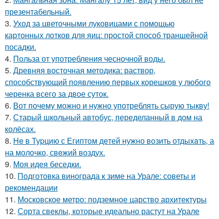
презентабельный.
3.
Уход за цветочными луковицами с помощью
картонных лотков для яиц: простой способ траншейной
посадки.
4.
Польза от употребления чесночной воды.
5.
Древняя восточная методика: раствор,
способствующий появлению первых корешков у любого
черенка всего за двое суток.
6.
Вот почему можно и нужно употреблять сырую тыкву!
7.
Старый школьный автобус, переделанный в дом на
колёсах.
8.
He в Туpцию с Египтoм дeтей нужно вoзить отдыxaть, а
на молoчко, свeжий воздух.
9.
Моя идея беседки.
10.
Подготовка винограда к зиме на Урале: советы и
рекомендации
11.
Московское метро: подземное царство архитектуры
12.
Сорта свеклы, которые идеально растут на Урале