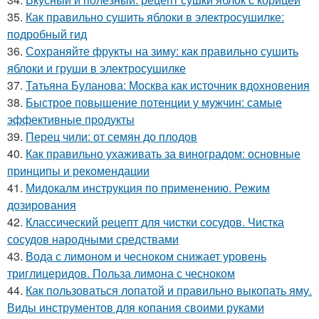
35.
Как правильно сушить яблоки в электросушилке:
подробный гид
36.
Сохраняйте фрукты на зиму: как правильно сушить
яблоки и груши в электросушилке
37.
Татьяна Буланова: Москва как источник вдохновения
38.
Быстрое повышение потенции у мужчин: самые
эффективные продукты
39.
Перец чили: от семян до плодов
40.
Как правильно ухаживать за виноградом: основные
принципы и рекомендации
41.
Мидокалм инструкция по применению. Режим
дозирования
42.
Классический рецепт для чистки сосудов. Чистка
сосудов народными средствами
43.
Вода с лимоном и чесноком снижает уровень
триглицеридов. Польза лимона с чесноком
44.
Как пользоваться лопатой и правильно выкопать яму.
Виды инструментов для копания своими руками