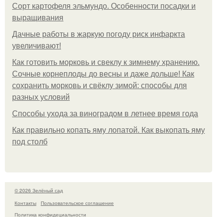
Сорт картофеля эльмундо. Особенности посадки и
выращивания
Дачные работы в жаркую погоду риск инфаркта
увеличивают!
Как готовить морковь и свеклу к зимнему хранению.
Сочные корнеплоды до весны и даже дольше! Как
сохранить морковь и свёклу зимой: способы для
разных условий
Способы ухода за виноградом в летнее время года
Как правильно копать яму лопатой. Как выкопать яму
под столб
© 2026 Зелёный сад
Контакты
Пользовательское соглашение
Политика конфидециальности