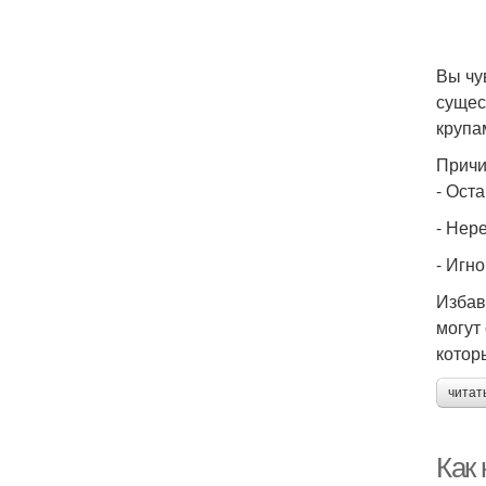
Вы чу
сущес
крупа
Причи
- Ост
- Нер
- Игн
Избав
могут
котор
читат
Как