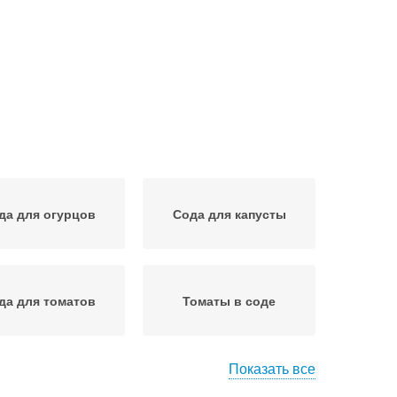
да для огурцов
Сода для капусты
да для томатов
Томаты в соде
Показать все
цепты с содой