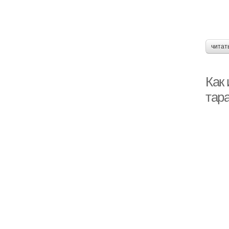
читат
Как
тар