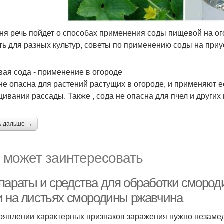
ня речь пойдет о способах применения соды пищевой на огор
ть для разных культур, советы по применению соды на приу
ая сода - применение в огороде
не опасна для растений растущих в огороде, и применяют ее
ивании рассады. Также , сода не опасна для пчел и других
ь дальше →
 может заинтересовать
параты и средства для обработки смороди
и на листьях смородины ржавчина
оявлении характерных признаков заражения нужно незамедл