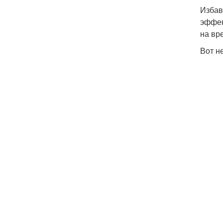
Избав
эффек
на вр
Вот н