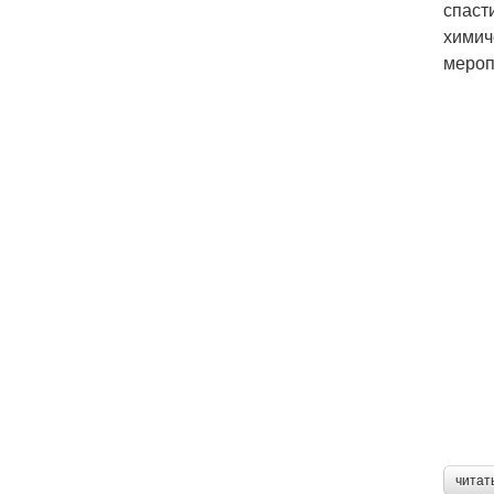
спаст
химич
мероп
читат