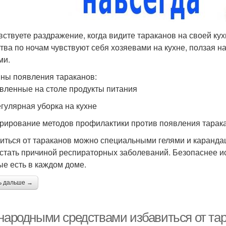
вствуете раздражение, когда видите тараканов на своей ку
тва по ночам чувствуют себя хозяевами на кухне, ползая на
ми.
ны появления тараканов:
авленные на столе продукты питания
егулярная уборка на кухне
орирование методов профилактики против появления тарак
иться от тараканов можно специальными гелями и карандаш
 стать причиной респираторных заболеваний. Безопаснее и
ые есть в каждом доме.
ь дальше →
 народными средствами избавиться от та