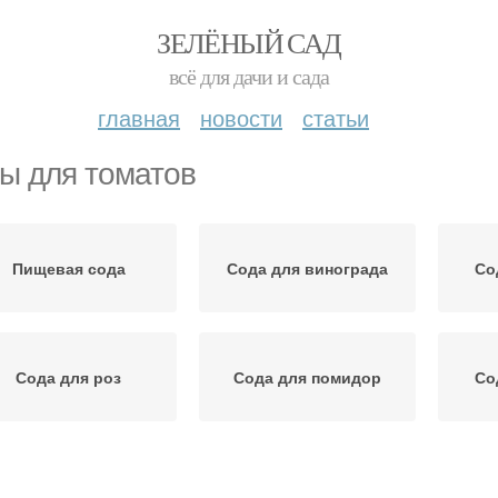
ЗЕЛЁНЫЙ САД
всё для дачи и сада
главная
новости
статьи
ы для томатов
Пищевая сода
Сода для винограда
Со
Сода для роз
Сода для помидор
Со
Сода для перца
Сода для подкормки
Ре