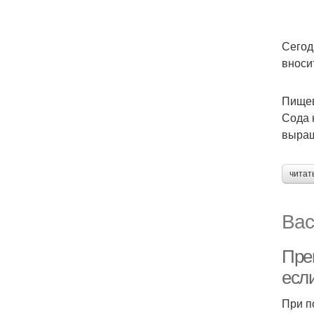
Сегод
вноси
Пищев
Сода 
выращ
читат
Вас
Пре
есл
При п