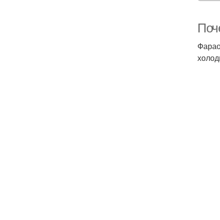
Поч
Фарао
холод