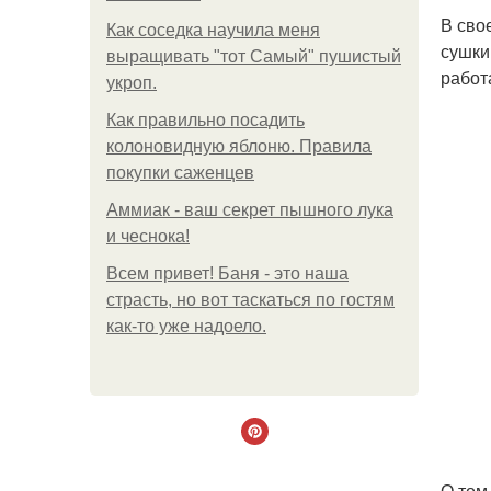
В сво
Как соседка научила меня
сушки
выращивать "тот Самый" пушистый
работ
укроп.
Как правильно посадить
колоновидную яблоню. Правила
покупки саженцев
Аммиак - ваш секрет пышного лука
и чеснока!
Всем привет! Баня - это наша
страсть, но вот таскаться по гостям
как-то уже надоело.
О том