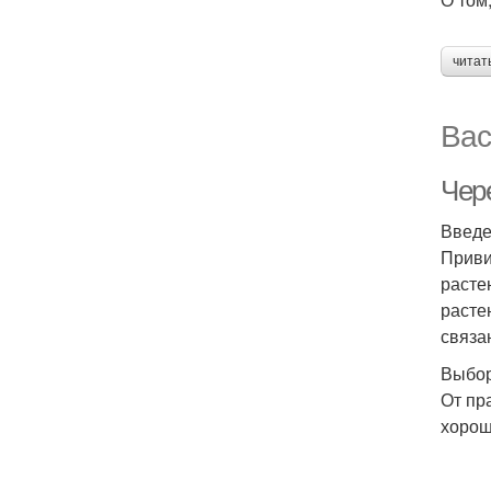
читат
Вас
Чер
Введ
Приви
расте
расте
связа
Выбор
От пр
хорош