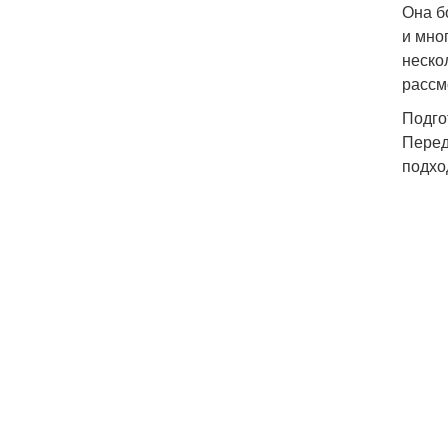
Она б
и мно
неско
рассм
Подго
Перед
подхо