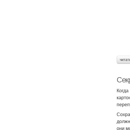
читат
Сек
Когда
карто
переп
Сохра
должн
они м