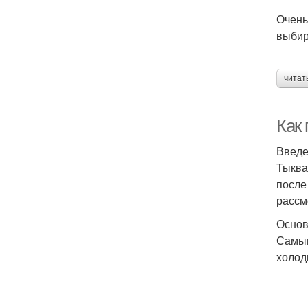
Очень
выбир
читат
Как
Введ
Тыква
после
рассм
Основ
Самым
холод