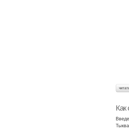
читат
Как
Введ
Тыква