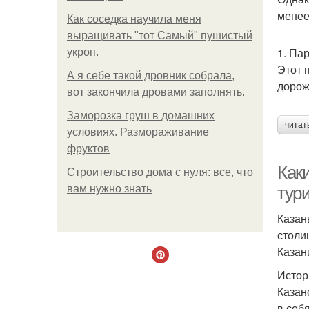
менее
Как соседка научила меня
выращивать "тот Самый" пушистый
1. Па
укроп.
Этот 
А я себе такой дровник собрала,
дорож
вот закончила дровами заполнять.
Заморозка груш в домашних
читат
условиях. Размораживание
фруктов
Как
Строительство дома с нуля: все, что
вам нужно знать
тур
Казан
столи
Казан
Истор
Казан
в себ