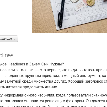
ь дальше →
lines:
акое Headlines и Зачем Они Нужны?
ines, или заголовки, — это первое, что видит читатель при 
, выведенные крупным шрифтом, а мощный инструмент, кот
му заметной среди множества других. Хороший заголовок с
ить читателя продолжить чтение.
ху информационного изобилия, когда пользователи сканирую
го, заголовок становится решающим фактором. Он должен 
онально резонансным, чтобы удержать внимание и вызвать