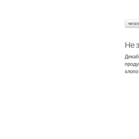
читат
Не з
Декаб
проду
хлопо