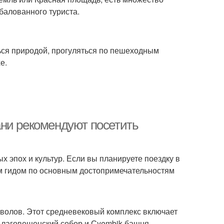
балованного туриста.
ься природой, прогуляться по пешеходным
е.
ни рекомендуют посетить
х эпох и культур. Если вы планируете поездку в
им гидом по основным достопримечательностям
мволов. Этот средневековый комплекс включает
 Благовещенский собор и Сyembik башня.