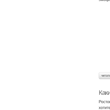
читат
Как
Росто
хотит