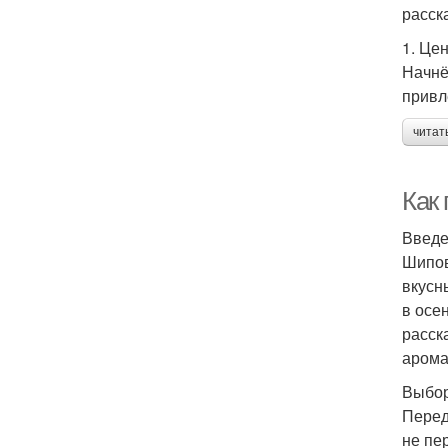
расск
1. Це
Начнё
привл
читат
Как
Введ
Шипов
вкусн
в осе
расск
арома
Выбор
Перед
не пе