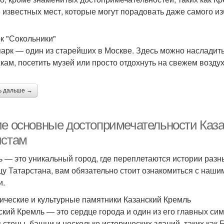
 известных мест, которые могут порадовать даже самого из
рк "Сокольники"
парк — один из старейших в Москве. Здесь можно насладит
кам, посетить музей или просто отдохнуть на свежем воздух
ь дальше →
ие основные достопримечательности Каза
истам
ь — это уникальный город, где переплетаются истории разны
цу Татарстана, вам обязательно стоит ознакомиться с наш
и.
ические и культурные памятники Казанский Кремль
ский Кремль — это сердце города и один из его главных си
я стены, башни и несколько исторических зданий, таких как