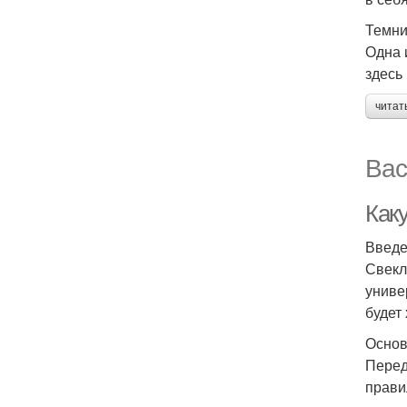
Темни
Одна 
здесь
читат
Вас
Как
Введ
Свекл
униве
будет
Основ
Перед
прави