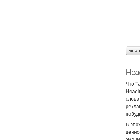
читат
Head
Что Т
Headl
слова
рекла
побуд
В эпо
ценно
эмоци