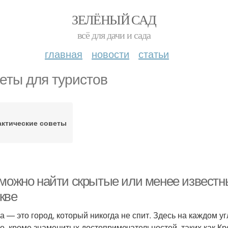
ЗЕЛЁНЫЙ САД
всё для дачи и сада
главная
новости
статьи
еты для туристов
актические советы
 можно найти скрытые или менее известн
кве
а — это город, который никогда не спит. Здесь на каждом у
о, кроме знаменитых достопримечательностей, таких как К