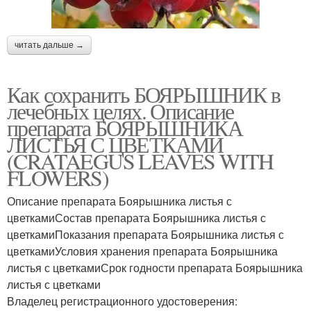
читать дальше →
Как сохранить БОЯРЫШНИК в
лечебных целях. Описание
препарата БОЯРЫШНИКА
ЛИСТЬЯ С ЦВЕТКАМИ
(CRATAEGUS LEAVES WITH
FLOWERS)
Описание препарата Боярышника листья с
цветкамиСостав препарата Боярышника листья с
цветкамиПоказания препарата Боярышника листья с
цветкамиУсловия хранения препарата Боярышника
листья с цветкамиСрок годности препарата Боярышника
листья с цветками
Владелец регистрационного удостоверения: