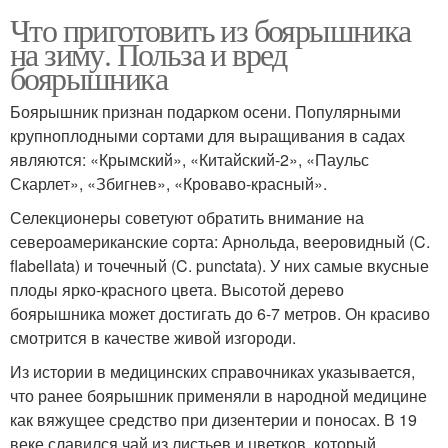
Что приготовить из боярышника
на зиму. Польза и вред
боярышника
Боярышник признан подарком осени. Популярными
крупноплодными сортами для выращивания в садах
являются: «Крымский», «Китайский-2», «Паульс
Скарлет», «Збигнев», «Кроваво-красный».
Селекционеры советуют обратить внимание на
североамериканские сорта: Арнольда, вееровидный (C.
flabellata) и точечный (C. punctata). У них самые вкусные
плоды ярко-красного цвета. Высотой дерево
боярышника может достигать до 6-7 метров. Он красиво
смотрится в качестве живой изгороди.
Из истории в медицинских справочниках указывается,
что ранее боярышник применяли в народной медицине
как вяжущее средство при дизентерии и поносах. В 19
веке славился чай из листьев и цветков, который