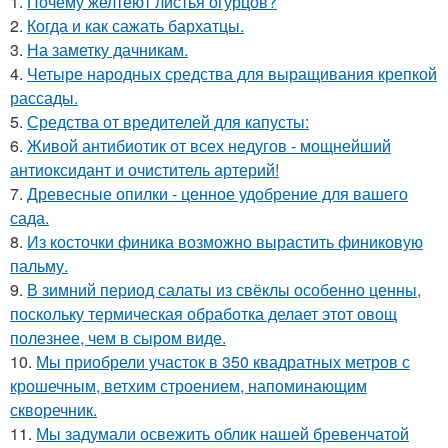
1.
Почему желтеют листья огурцов?
2.
Когда и как сажать бархатцы.
3.
На заметку дачникам.
4.
Четыре народных средства для выращивания крепкой
рассады.
5.
Средства от вредителей для капусты:
6.
Живой антибиотик от всех недугов - мощнейший
антиоксидант и очиститель артерий!
7.
Древесные опилки - ценное удобрение для вашего
сада.
8.
Из косточки финика возможно вырастить финиковую
пальму.
9.
В зимний период салаты из свёклы особенно ценны,
поскольку термическая обработка делает этот овощ
полезнее, чем в сыром виде.
10.
Мы приобрели участок в 350 квадратных метров с
крошечным, ветхим строением, напоминающим
скворечник.
11.
Мы задумали освежить облик нашей бревенчатой