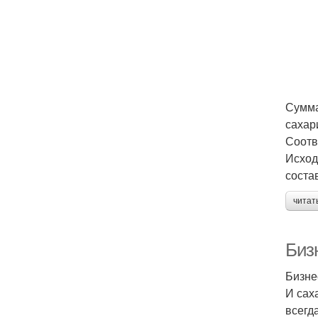
Сумма
сахар
Соотв
Исход
соста
читат
Биз
Бизне
И сах
всегд