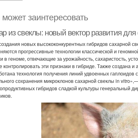
 может заинтересовать
ар из свеклы: новый вектор развития дл
создания новых высококонкурентных гибридов сахарной св
няются прогрессивные технологии классической и геномной
ки в геноме, отвечающие за урожайность, сахаристость, уст
е контролировать эти признаки в гибриде. Также создана 
ботана технология получения линий удвоенных гаплоидов са
льного сохранения микроклонов сахарной свеклы in vitro»,
опродуктивных гибридов сладкой культуры генеральный 
иков.