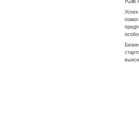
Как
Успех
помог
предп
особо
Бизне
старт
выясн