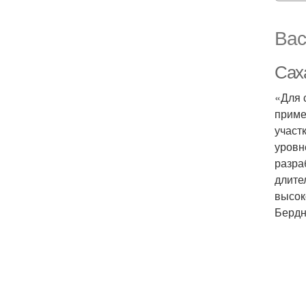
Вас
Сах
«Для 
приме
участ
уровн
разра
длите
высок
Бердн