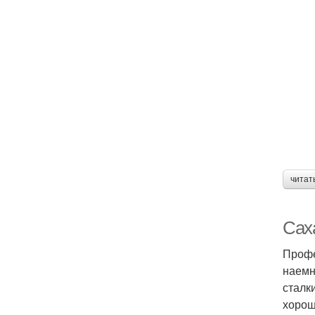
читат
Сах
Профе
наемн
сталк
хорош