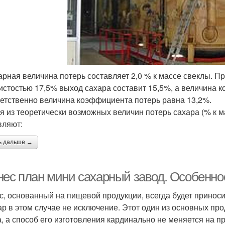
рная величина потерь составляет 2,0 % к массе свеклы. Пр
истостью 17,5% выход сахара составит 15,5%, а величина 
етственно величина коэффициента потерь равна 13,2%.
я из теоретически возможных величин потерь сахара (% к м
вляют:
ь дальше →
нес план мини сахарный завод. Особенно
с, основанный на пищевой продукции, всегда будет приноси
ар в этом случае не исключение. Этот один из основных про
а, а способ его изготовления кардинально не меняется на п