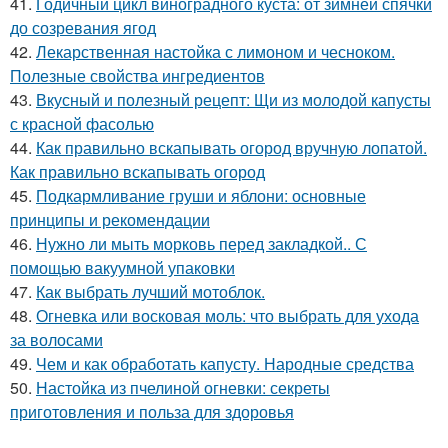
41.
Годичный цикл виноградного куста: от зимней спячки
до созревания ягод
42.
Лекарственная настойка с лимоном и чесноком.
Полезные свойства ингредиентов
43.
Вкусный и полезный рецепт: Щи из молодой капусты
с красной фасолью
44.
Как правильно вскапывать огород вручную лопатой.
Как правильно вскапывать огород
45.
Подкармливание груши и яблони: основные
принципы и рекомендации
46.
Нужно ли мыть морковь перед закладкой.. С
помощью вакуумной упаковки
47.
Как выбрать лучший мотоблок.
48.
Огневка или восковая моль: что выбрать для ухода
за волосами
49.
Чем и как обработать капусту. Народные средства
50.
Настойка из пчелиной огневки: секреты
приготовления и польза для здоровья