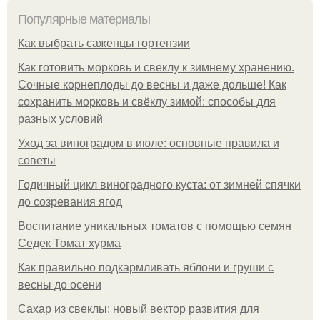
Популярные материалы
Как выбрать саженцы гортензии
Как готовить морковь и свеклу к зимнему хранению.
Сочные корнеплоды до весны и даже дольше! Как
сохранить морковь и свёклу зимой: способы для
разных условий
Уход за виноградом в июле: основные правила и
советы
Годичный цикл виноградного куста: от зимней спячки
до созревания ягод
Воспитание уникальных томатов с помощью семян
Седек Томат хурма
Как правильно подкармливать яблони и груши с
весны до осени
Сахар из свеклы: новый вектор развития для