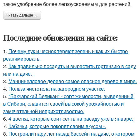
такое удобрение более легкоусвояемым для растений.
читать дальше →
Последние обновления на сайте:
1.
Почему лук и чеснок теряют зелень и как их быстро
реанимировать.
2.
Как правильно посадить и вырастить гортензию в саду
или на даче.
3.
Манцинелловое дерево самое опасное дерево в мире.
4.
Польза чистотела на загородном участке.
5.
"Бакчарский Великан" - сорт жимолости, выведенный
в Сибири, славится своей высокой урожайностью и
замечательной неприхотливостью.
6.
4 цветка, которые соит сеять на расаду уже в январе.
7.
Кабачки, которые покорят своим вкусом -.
8.
Построили пару лет назад бассейн на даче, о котором