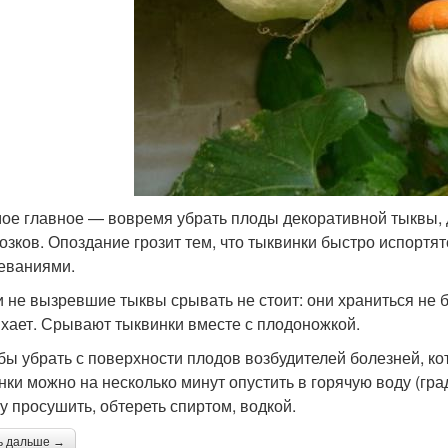
 главное — вовремя убрать плоды декоративной тыквы, д
озков. Опоздание грозит тем, что тыквинки быстро испортя
еваниями.
не вызревшие тыквы срывать не стоит: они храниться не бу
хает. Срывают тыквинки вместе с плодоножкой.
 убрать с поверхности плодов возбудителей болезней, кот
нки можно на несколько минут опустить в горячую воду (гра
зу просушить, обтереть спиртом, водкой.
ь дальше →