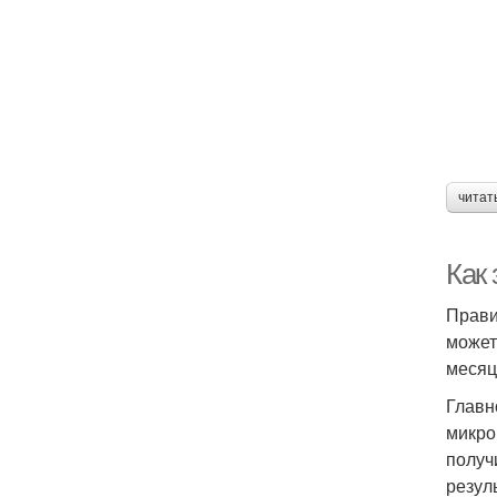
читат
Как
Прави
может
месяце
Главн
микро
получ
резул