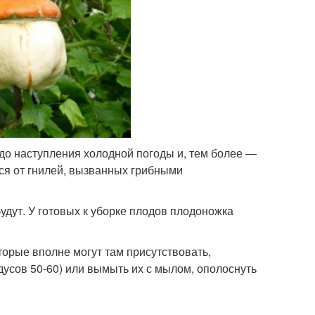
о наступления холодной погоды и, тем более —
тся от гнилей, вызванных грибными
дут. У готовых к уборке плодов плодоножка
орые вполне могут там присутствовать,
дусов 50-60) или вымыть их с мылом, ополоснуть