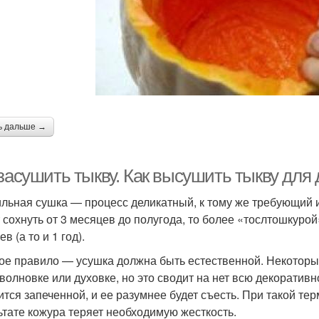
ь дальше →
 засушить тыкву. Как высушить тыкву для
льная сушка — процесс деликатный, к тому же требующий 
 сохнуть от 3 месяцев до полугода, то более «тослтошкуро
в (а то и 1 год).
ое правило — усушка должна быть естественной. Некоторые
волновке или духовке, но это сводит на нет всю декоратив
ится запеченной, и ее разумнее будет съесть. При такой те
ьтате кожура теряет необходимую жесткость.