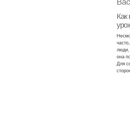
Вас
Как
уро
Несмо
часто
люди,
она п
Для с
сторо