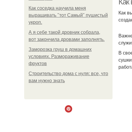
Как
Как соседка научила меня
Как в
выращивать "тот Самый" пушистый
созда
укроп.
А я себе такой дровник собрала,
Важне
вот закончила дровами заполнять.
служи
Заморозка груш в домашних
В сво
условиях. Размораживание
сушки
фруктов
работ
Строительство дома с нуля: все, что
вам нужно знать