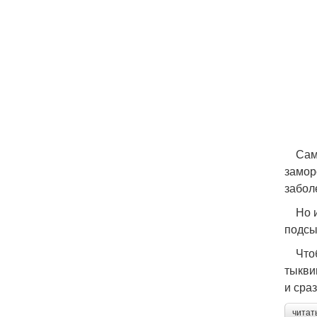
Самое
замор
забол
Но и 
подсы
Чтобы
тыкви
и сра
читат