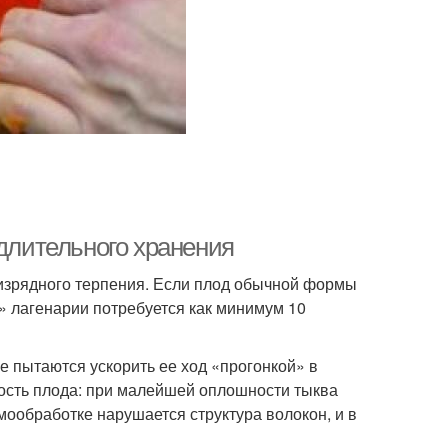
 длительного хранения
изрядного терпения. Если плод обычной формы
й» лагенарии потребуется как минимум 10
 пытаются ускорить ее ход «прогонкой» в
ность плода: при малейшей оплошности тыква
рмообработке нарушается структура волокон, и в