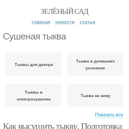
ЗЕЛЁНЫЙ САД
главная
новости
статьи
Сушеная тыква
Тыква в домашних
Тыквы для декора
условиях
Тыквы в
Тыква на зиму
электросушилке
Показать все
Как высушить тыкву. Подготовка
Тыквы в декоративных
Блюда из тыквы