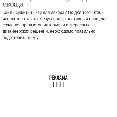
овоща
целях
Как высушить тыкву для декора? Но для того, чтобы
использовать этот, безусловно, креативный овощ для
Тыква в
создания предметов интерьер и интересных
электросушилке
дизайнерских решений, необходимо правильно
подготовить тыкву.