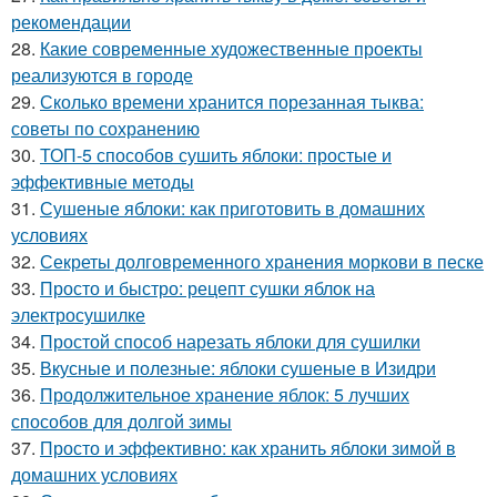
рекомендации
28.
Какие современные художественные проекты
реализуются в городе
29.
Сколько времени хранится порезанная тыква:
советы по сохранению
30.
ТОП-5 способов сушить яблоки: простые и
эффективные методы
31.
Сушеные яблоки: как приготовить в домашних
условиях
32.
Секреты долговременного хранения моркови в песке
33.
Просто и быстро: рецепт сушки яблок на
электросушилке
34.
Простой способ нарезать яблоки для сушилки
35.
Вкусные и полезные: яблоки сушеные в Изидри
36.
Продолжительное хранение яблок: 5 лучших
способов для долгой зимы
37.
Просто и эффективно: как хранить яблоки зимой в
домашних условиях