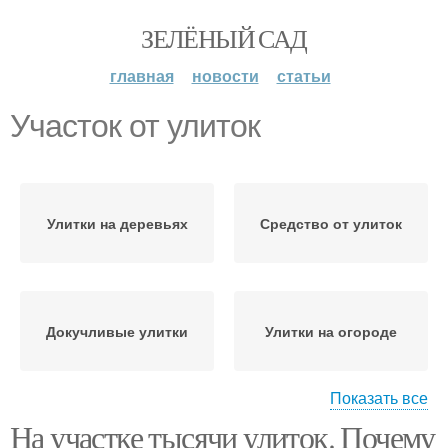
ЗЕЛЁНЫЙ САД
главная
новости
статьи
Участок от улиток
Улитки на деревьях
Средство от улиток
Докучливые улитки
Улитки на огороде
Показать все
На участке тысячи улиток. Почему
Огород от назойливых
Вред от улиток