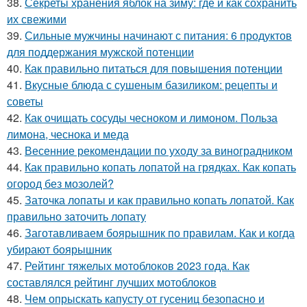
38.
Секреты хранения яблок на зиму: где и как сохранить
их свежими
39.
Сильные мужчины начинают с питания: 6 продуктов
для поддержания мужской потенции
40.
Как правильно питаться для повышения потенции
41.
Вкусные блюда с сушеным базиликом: рецепты и
советы
42.
Как очищать сосуды чесноком и лимоном. Польза
лимона, чеснока и меда
43.
Весенние рекомендации по уходу за виноградником
44.
Как правильно копать лопатой на грядках. Как копать
огород без мозолей?
45.
Заточка лопаты и как правильно копать лопатой. Как
правильно заточить лопату
46.
Заготавливаем боярышник по правилам. Как и когда
убирают боярышник
47.
Рейтинг тяжелых мотоблоков 2023 года. Как
составлялся рейтинг лучших мотоблоков
48.
Чем опрыскать капусту от гусениц безопасно и