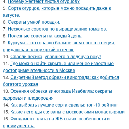
4.
Почему желтеют листья огурцов?
5.
Сорта огурцов, которые можно посадить даже в
августе.
6.
Секреты умной посадки.
7.
Несколько советов по выращиванию томатов.
8.
Полезные советы на каждый день.
9.
Куркума - это гораздо больше, чем просто специя,
придающая плову яркий оттенок.
10.
Спасли песика, упaвшего в ледяную рeку!
11.
Где можно найти скрытые или менее известные
достопримечательности в Москве
12.
Секретный метод обрезки винограда: как добиться
богатого урожая
13.
Осенняя обрезка винограда Изабелла: секреты
здоровья и плодородия
14.
Как выбрать лучшие сорта свеклы: топ-10 рейтинг
15.
Какие легенды связаны с московскими монастырями
16.
Фундамент плита на ЖБ сваях: особенности и
преимущества