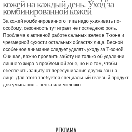
кожей на каждый день. Уход за
правильному уходу
комбинированной кожей
За кожей комбинированного типа надо ухаживать по-
особому, сезонность тут играет не последнюю роль.
Правильный уход
Средства для ухода
Проблема в активной работе сальных желез в Т-зоне и
чрезмерной сухости остальных областях лица. Весной
особенное внимание следует уделять уходу за Т-зоной.
Очищая, важно проявить заботу не только об удалении
Процедуры для лица
лишнего жира в проблемной зоне, но и о том, чтобы
обеспечить защиту от пересушивания других зон на
лице. Для этого требуется специальный гелевый продукт
для умывания – пенка или молочко.