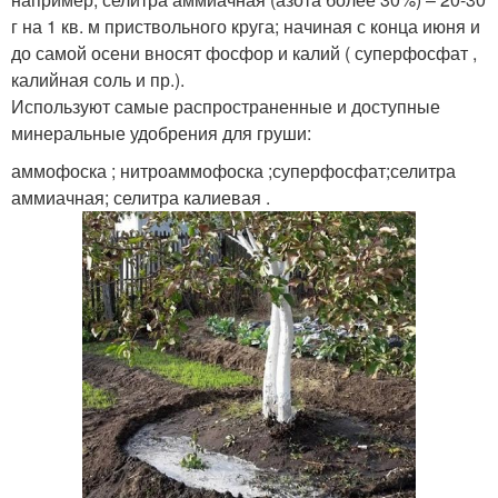
г на 1 кв. м приствольного круга; начиная с конца июня и
до самой осени вносят фосфор и калий ( суперфосфат ,
калийная соль и пр.).
Используют самые распространенные и доступные
минеральные удобрения для груши:
аммофоска ; нитроаммофоска ;суперфосфат;селитра
аммиачная; селитра калиевая .