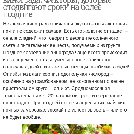
отодвигают сроки на более
поздние
Незрелый виноград отличается вкусом – он «как трава»,
почти не содержит сахара. Есть его желание отпадает –
он еле сладкий, что говорит о дефиците солнечного
света и питательных веществ, получаемых из грунта.
Позднее созревание винограда чаще всего происходит
из-за перемен погоды: уменьшенное количество
солнечных дней в конкретные месяцы, изобилие дождей.
От избытка влаги корни, недополучая кислород –
особенно на утрамбованном, не вскопанном по весне
приствольном круге, – сгниют. Среднемесячная
температура ниже +20 затормозит рост и созревание
виноградин. При поздней весне и апрельских, майских
ночных заморозках урожай не успеет вызреть – или его
не будет вообще.