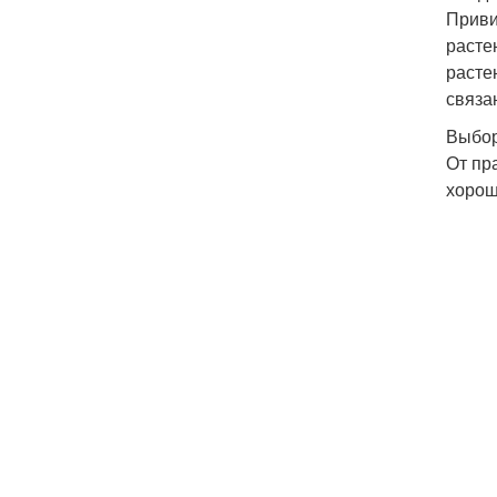
Приви
расте
расте
связа
Выбор
От пр
хорош