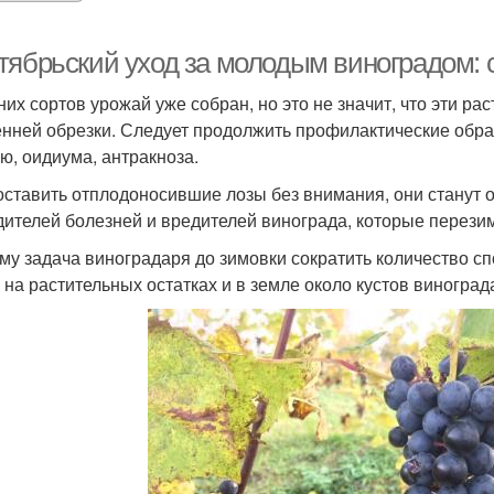
тябрьский уход за молодым виноградом: 
них сортов урожай уже собран, но это не значит, что эти ра
енней обрезки. Следует продолжить профилактические обра
ю, оидиума, антракноза.
оставить отплодоносившие лозы без внимания, они станут
дителей болезней и вредителей винограда, которые перезим
му задача виноградаря до зимовки сократить количество сп
, на растительных остатках и в земле около кустов виноград