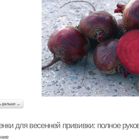
ь дальше →
енки для весенней прививки: полное рук
ение