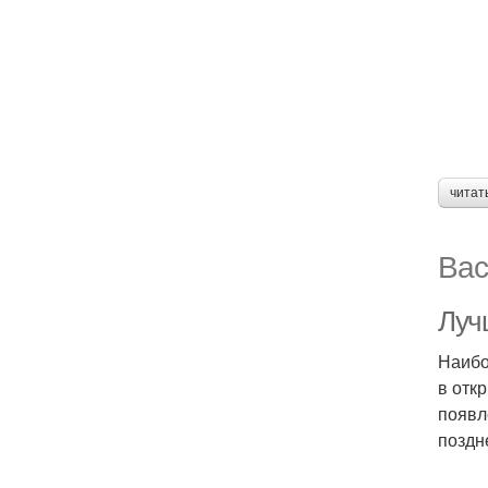
читат
Вас
Луч
Наибо
в отк
появл
поздн