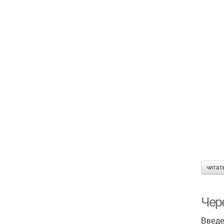
читат
Чер
Введ