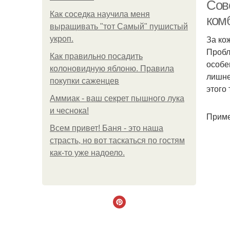
Сове
Как соседка научила меня
ком
выращивать "тот Самый" пушистый
За ко
укроп.
Пробл
Как правильно посадить
особе
колоновидную яблоню. Правила
лишне
покупки саженцев
этого
Аммиак - ваш секрет пышного лука
и чеснока!
Приме
Всем привет! Баня - это наша
страсть, но вот таскаться по гостям
как-то уже надоело.