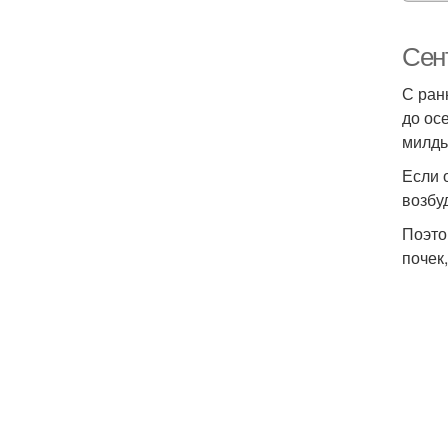
Сен
С ран
до ос
милдь
Если 
возбу
Поэто
почек