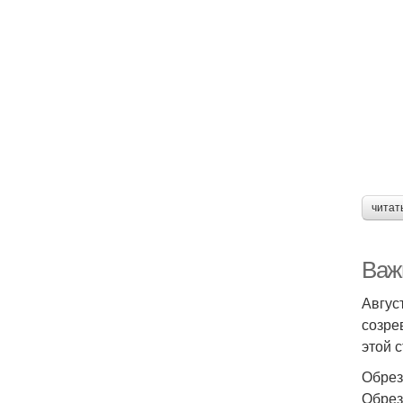
читат
Важн
Авгус
созре
этой 
Обрез
Обрез