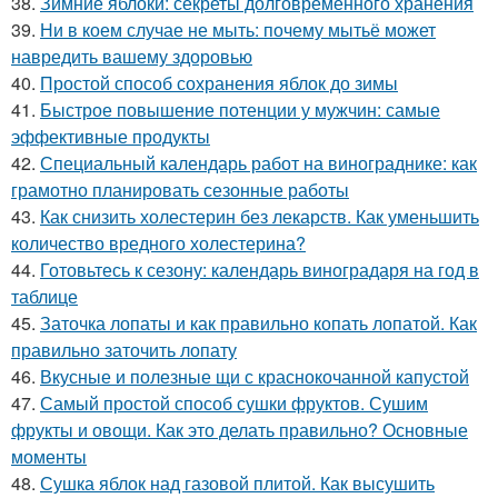
38.
Зимние яблоки: секреты долговременного хранения
39.
Ни в коем случае не мыть: почему мытьё может
навредить вашему здоровью
40.
Простой способ сохранения яблок до зимы
41.
Быстрое повышение потенции у мужчин: самые
эффективные продукты
42.
Специальный календарь работ на винограднике: как
грамотно планировать сезонные работы
43.
Как снизить холестерин без лекарств. Как уменьшить
количество вредного холестерина?
44.
Готовьтесь к сезону: календарь виноградаря на год в
таблице
45.
Заточка лопаты и как правильно копать лопатой. Как
правильно заточить лопату
46.
Вкусные и полезные щи с краснокочанной капустой
47.
Самый простой способ сушки фруктов. Сушим
фрукты и овощи. Как это делать правильно? Основные
моменты
48.
Сушка яблок над газовой плитой. Как высушить