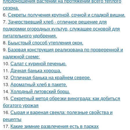
плодоношения растений на протяжении всего теплого
сезона.
6.
Секреты получения крупной, сочной и сладкой вишни.
7.
Зачерствевший хлеб - отличное решение для
подкормки огородных культур, служащее основой для
питательного удобрения.
8.
Быыстрый способ утепления окон.
9.
Базовая конструкция реализована по проверенной и
надежной схеме:
10.
Салат с куриной печенью.
11.
Дачная банька хороша.
12.
Отличная банька на крайнем севере.
13.
Ароматный хлеб в пакете.
14.
Холодный литовский борщ.
15.
Секретный метод обрезки винограда: как добиться
богатого урожая
16.
Сырая и вареная свекла: полезные свойства и
рецепты
17.
Какие зимние развлечения есть в парках