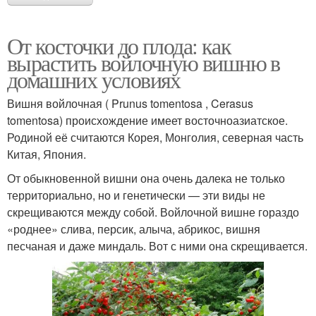
От косточки до плода: как
вырастить войлочную вишню в
домашних условиях
Вишня войлочная ( Prunus tomentosa , Cerasus
tomentosa) происхождение имеет восточноазиатское.
Родиной её считаются Корея, Монголия, северная часть
Китая, Япония.
От обыкновенной вишни она очень далека не только
территориально, но и генетически — эти виды не
скрещиваются между собой. Войлочной вишне гораздо
«роднее» слива, персик, алыча, абрикос, вишня
песчаная и даже миндаль. Вот с ними она скрещивается.