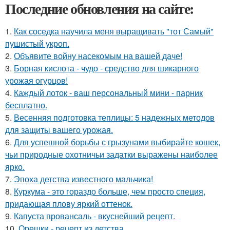
Последние обновления на сайте:
1.
Как соседка научила меня выращивать "тот Самый"
пушистый укроп.
2.
Объявите войну насекомым на вашей даче!
3.
Борная кислота - чудо - средство для шикарного
урожая огурцов!
4.
Каждый лоток - ваш персональный мини - парник
бесплатно.
5.
Весенняя подготовка теплицы: 5 надежных методов
для защиты вашего урожая.
6.
Для успешной борьбы с грызунами выбирайте кошек,
чьи природные охотничьи задатки выражены наиболее
ярко.
7.
Эпоха детства известного мальчика!
8.
Куркума - это гораздо больше, чем просто специя,
придающая плову яркий оттенок.
9.
Капуста провансаль - вкуснейший рецепт.
10.
Орешки - рецепт из детства.