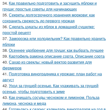
34.
Как правильно подготовить и засушить яблоки и
груши: простые советы для начинающих
35.
Секреты долгосрочного хранения моркови: как
сохранить свежесть до первого урожая
36.
Сделать цукаты из яблок в домашней сушилке:
простой рецепт
37.
Заморозка или холодильник? Как правильно хранить
яблоки
38.
Осеннее удобрение для груши: как выбрать лучшее
39.
Картофель рамона описание сорта. Описание сорта
40.
Сахар из свеклы: новый вектор развития для
фермеров
41.
Подготовка виноградника к урожаю: план работ на
август
42.
Уход за грушей осенью. Как ухаживать за грушей
осенью, чтобы подготовить к зиме
43.
Как очищать сосуды чесноком и лимоном. Польза
лимона, чеснока и меда
44.
Готовьтесь к сезону: календарь виноградаря на год в