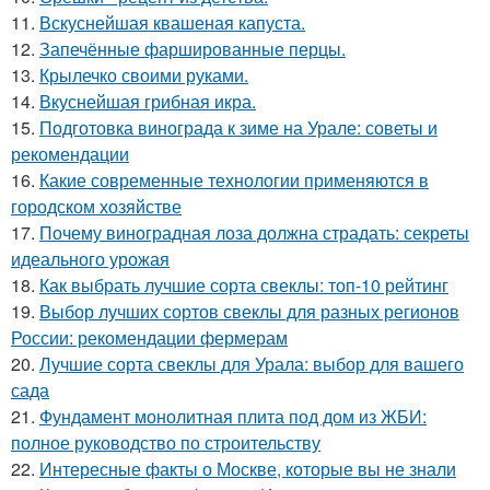
11.
Вскуснейшая квашеная капуста.
12.
Запечённые фаршированные перцы.
13.
Крылечко своими руками.
14.
Вкуснейшая грибная икра.
15.
Подготовка винограда к зиме на Урале: советы и
рекомендации
16.
Какие современные технологии применяются в
городском хозяйстве
17.
Почему виноградная лоза должна страдать: секреты
идеального урожая
18.
Как выбрать лучшие сорта свеклы: топ-10 рейтинг
19.
Выбор лучших сортов свеклы для разных регионов
России: рекомендации фермерам
20.
Лучшие сорта свеклы для Урала: выбор для вашего
сада
21.
Фундамент монолитная плита под дом из ЖБИ:
полное руководство по строительству
22.
Интересные факты о Москве, которые вы не знали