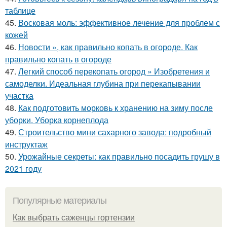
таблице
45.
Восковая моль: эффективное лечение для проблем с
кожей
46.
Новости », как правильно копать в огороде. Как
правильно копать в огороде
47.
Легкий способ перекопать огород » Изобретения и
самоделки. Идеальная глубина при перекапывании
участка
48.
Как подготовить морковь к хранению на зиму после
уборки. Уборка корнеплода
49.
Строительство мини сахарного завода: подробный
инструктаж
50.
Урожайные секреты: как правильно посадить грушу в
2021 году
Популярные материалы
Как выбрать саженцы гортензии