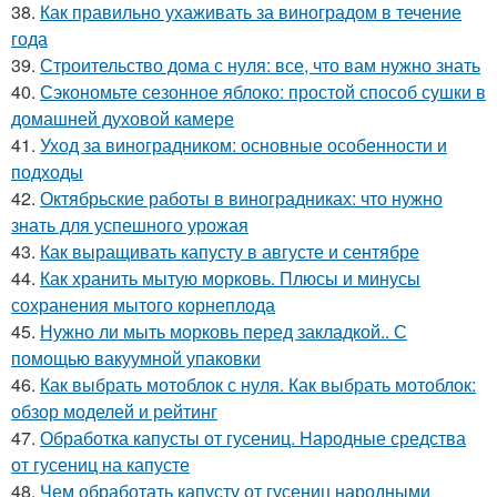
38.
Как правильно ухаживать за виноградом в течение
года
39.
Строительство дома с нуля: все, что вам нужно знать
40.
Сэкономьте сезонное яблоко: простой способ сушки в
домашней духовой камере
41.
Уход за виноградником: основные особенности и
подходы
42.
Октябрьские работы в виноградниках: что нужно
знать для успешного урожая
43.
Как выращивать капусту в августе и сентябре
44.
Как хранить мытую морковь. Плюсы и минусы
сохранения мытого корнеплода
45.
Нужно ли мыть морковь перед закладкой.. С
помощью вакуумной упаковки
46.
Как выбрать мотоблок с нуля. Как выбрать мотоблок:
обзор моделей и рейтинг
47.
Обработка капусты от гусениц. Народные средства
от гусениц на капусте
48.
Чем обработать капусту от гусениц народными