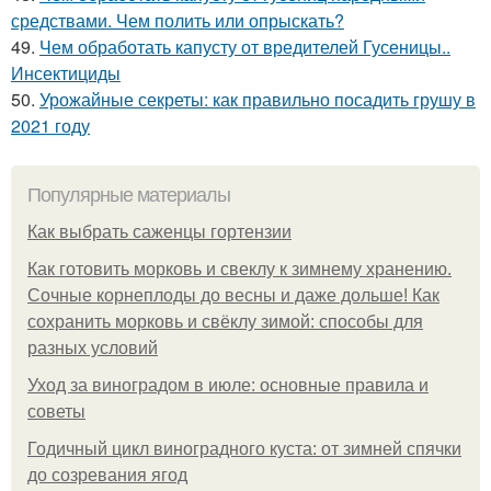
средствами. Чем полить или опрыскать?
49.
Чем обработать капусту от вредителей Гусеницы..
Инсектициды
50.
Урожайные секреты: как правильно посадить грушу в
2021 году
Популярные материалы
Как выбрать саженцы гортензии
Как готовить морковь и свеклу к зимнему хранению.
Сочные корнеплоды до весны и даже дольше! Как
сохранить морковь и свёклу зимой: способы для
разных условий
Уход за виноградом в июле: основные правила и
советы
Годичный цикл виноградного куста: от зимней спячки
до созревания ягод