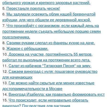
обильного урожая и крепкого здоровья растений.
5.
Перестаньте покупать чеснок!
6.
Мы задумали освежить облик нашей бревенчатой
избушки, для чего обшили ее деревянной доской.
7.
Что произойдёт с организмом, если каждый день на
протяжении недели съедать небольшую порцию семян
подсолнечника.
8.
Своими руками сделал из фанеры кухню на даче.
9.
Жаркое с рёбрышками.
10.
Дорожка на участке, протяжённость 55 метров,
работал по выходным на протяжении всего лета.
11.
Caлaт из кaбaчкoв "Тaтapcкaя Пecня" нa зиму.
12.
Сажаем виноград с нуля: пошаговое руководство
для начинающих
13.
Где можно найти скрытые или менее известные
достопримечательности в Москве
14.
Виноград Изабелла: как правильно формировать куст
15.
Что происходит, если неправильно обрезать
виноград? Последствия для растения