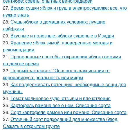
сентябре: советы опытных виноградарей
27.
Время сушки яблок и груш в электросушилке: все, что
нужно знать
28.
Сушь яблоки в домашних условиях: лучшие
лайфхаки
29.
Вкусные и полезные: яблоки сушеные в Изидри
30.
Хранение яблок зимой: проверенные методы и
рекомендации
31.
Проверенные способы сохранения яблок свежими
на долгое время
32.
Первый заголовок: "Опасность вакцинации от
коронавируса: реальность или мифы
33.
Как поддерживать потенцию: необходимые вещи для
мужчины
34.
Томат малиновое чудо: отзывы и впечатления
35.
Картофель рамона все о нем. Описание сорта
36.
Сорт картофеля рамона или романо. Описание сорта
37.
Отличный сорт подходящий для множества блюд.
Сажать в открытом грунте