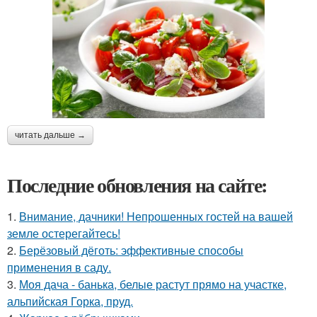
читать дальше →
Последние обновления на сайте:
1.
Внимание, дачники! Непрошенных гостей на вашей
земле остерегайтесь!
2.
Берёзовый дёготь: эффективные способы
применения в саду.
3.
Моя дача - банька, белые растут прямо на участке,
альпийская Горка, пруд.