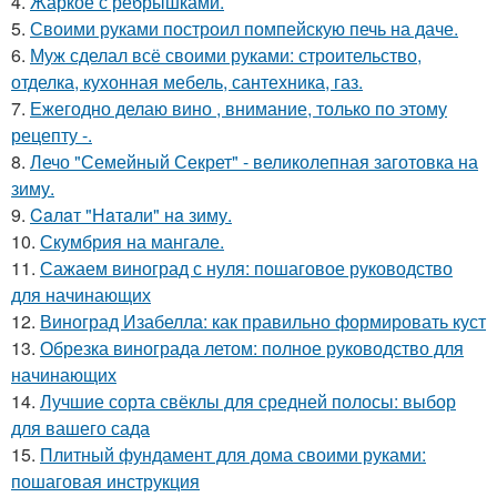
4.
Жаркое с рёбрышками.
5.
Своими руками построил помпейскую печь на даче.
6.
Муж сделал всё своими руками: строительство,
отделка, кухонная мебель, сантехника, газ.
7.
Ежегодно делаю вино , внимание, только по этому
рецепту -.
8.
Лечо "Семейный Секрет" - великолепная заготовка на
зиму.
9.
Caлaт "Нaтaли" нa зиму.
10.
Скумбрия на мангале.
11.
Сажаем виноград с нуля: пошаговое руководство
для начинающих
12.
Виноград Изабелла: как правильно формировать куст
13.
Обрезка винограда летом: полное руководство для
начинающих
14.
Лучшие сорта свёклы для средней полосы: выбор
для вашего сада
15.
Плитный фундамент для дома своими руками:
пошаговая инструкция