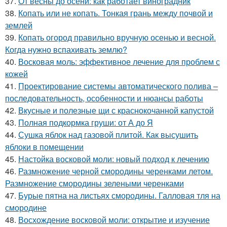
37.
От весны до осени: как работает виноградник
38.
Копать или не копать. Тонкая грань между почвой и
землей
39.
Копать огород правильно вручную осенью и весной.
Когда нужно вспахивать землю?
40.
Восковая моль: эффективное лечение для проблем с
кожей
41.
Проектирование системы автоматического полива –
последовательность, особенности и нюансы работы
42.
Вкусные и полезные щи с краснокочанной капустой
43.
Полная подкормка груши: от А до Я
44.
Сушка яблок над газовой плитой. Как высушить
яблоки в помещении
45.
Настойка восковой моли: новый подход к лечению
46.
Размножение черной смородины черенками летом.
Размножение смородины зелеными черенками
47.
Бурые пятна на листьях смородины. Галловая тля на
смородине
48.
Восхождение восковой моли: открытие и изучение