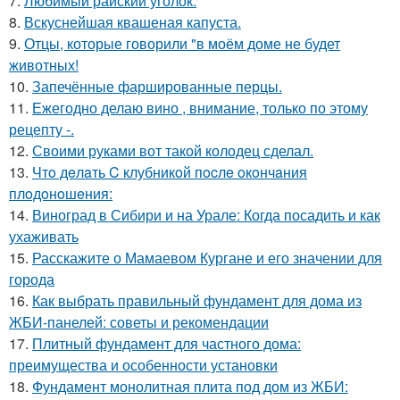
7.
Любимый райский уголок.
8.
Вскуснейшая квашеная капуста.
9.
Отцы, которые говорили "в моём доме не будет
животных!
10.
Запечённые фаршированные перцы.
11.
Ежегодно делаю вино , внимание, только по этому
рецепту -.
12.
Своими руками вот такой колодец сделал.
13.
Чтo дeлaть C клубникoй пocлe oкoнчaния
плoдoнoшeния:
14.
Виноград в Сибири и на Урале: Когда посадить и как
ухаживать
15.
Расскажите о Мамаевом Кургане и его значении для
города
16.
Как выбрать правильный фундамент для дома из
ЖБИ-панелей: советы и рекомендации
17.
Плитный фундамент для частного дома:
преимущества и особенности установки
18.
Фундамент монолитная плита под дом из ЖБИ: