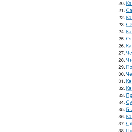
20.
Ка
21.
Св
22.
Ка
23.
Се
24.
Ка
25.
Ос
26.
Ка
27.
Че
28.
Чт
29.
По
30.
Че
31.
Ка
32.
Ка
33.
Пр
34.
Су
35.
Бы
36.
Ка
37.
Сд
38.
Пр