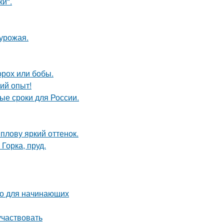
и".
урожая.
орох или бобы.
ий опыт!
ые сроки для России.
плову яркий оттенок.
Горка, пруд.
во для начинающих
участвовать