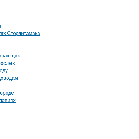
й
тях Стерлитамака
чинающих
рослых
году
адоводам
городе
словиях