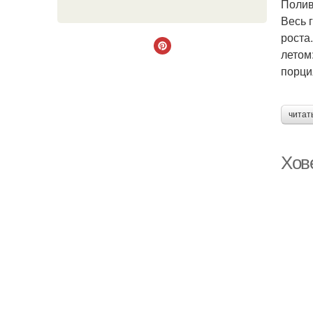
Поли
Весь 
роста
летом
порци
читат
Хов