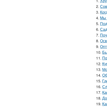
1.
Хру
2.
Сов
3.
Ког
4.
Мы 
5.
Под
6.
Сад
7.
Поч
8.
Осв
9.
Опт
10.
Бы
11.
По
12.
Ку
13.
Мо
14.
Об
15.
Гд
16.
Сл
17.
Ка
18.
До
19.
Ка