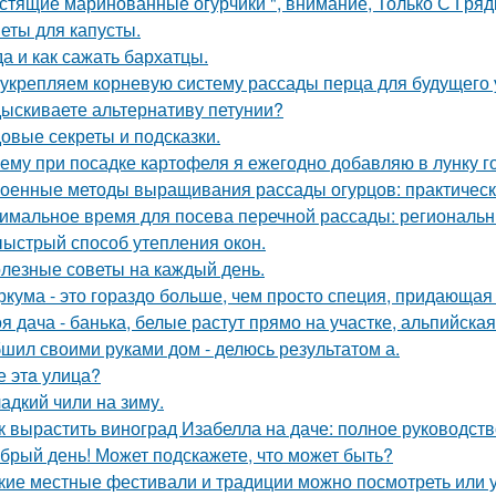
стящие маринованные огурчики ", внимание, Только С Грядк
еты для капусты.
да и как сажать бархатцы.
укрепляем корневую систему рассады перца для будущего 
ыскиваете альтернативу петунии?
овые секреты и подсказки.
ему при посадке картофеля я ежегодно добавляю в лунку г
оенные методы выращивания рассады огурцов: практическ
имальное время для посева перечной рассады: региональн
ыстрый способ утепления окон.
лезные советы на каждый день.
ркума - это гораздо больше, чем просто специя, придающая 
я дача - банька, белые растут прямо на участке, альпийская 
шил своими руками дом - делюсь результатом а.
е этa улица?
адкий чили на зиму.
к вырастить виноград Изабелла на даче: полное руководст
брый день! Может подскажете, что может быть?
кие местные фестивали и традиции можно посмотреть или 