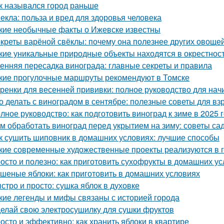
к назывался город раньше
екла: польза и вред для здоровья человека
кие необычные факты о Ижевске известны
креты варёной свёклы: почему она полезнее других овоще
кие уникальные природные объекты находятся в окрестнос
енняя пересадка винограда: главные секреты и правила
кие прогулочные маршруты рекомендуют в Томске
ренки для весенней прививки: полное руководство для на
о делать с виноградом в сентябре: полезные советы для вз
лное руководство: как подготовить виноград к зиме в 2025 
м обработать виноград перед укрытием на зиму: советы с
к сушить шиповник в домашних условиях: лучшие способы
кие современные художественные проекты реализуются в 
осто и полезно: как приготовить сухофрукты в домашних у
шеные яблоки: как приготовить в домашних условиях
стро и просто: сушка яблок в духовке
кие легенды и мифы связаны с историей города
елай свою электросушилку для сушки фруктов
осто и эффективно: как хранить яблоки в квартире