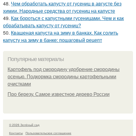
48.
Чем обработать капусту от гусениц в августе без
химии. Народные средства от гусениц на капусте
49.
Как бороться с капустными гусеницами. Чем и как
обрабатывать капусту от гусениц?
50.
Квашеная капуста на зиму в банках. Как солить
капусту на зиму в банке: пошаговый рецепт
Популярные материалы
Картофель под смородину удобрение смородины
осенью. Подкормка смородины картофельными
очистками
Про березу. Самое известное дерево России
© 2026 Зелёный сад
Контакты
Пользовательское соглашение