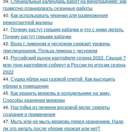
39.
Специальный календарь работ на винограднике: как
грамотно планировать сезонные работы
40.
Как использовать черенки для размножения
ремонтантной малины
41.
Почему растут горькие кабачки и что с ними делать.
Почему растут горькие кабачки
42.
Вода с лимоном и чесноком снижает уровень
триглицеридов. Польза лимона с чесноком
43.
Российский рынок картофеля сезона 2022. Свыше 7
млн тонн картофеля соберут в России по итогам сезона
2022
44.
Сушка яблок над газовой плитой. Как высушить
яблоки в помещении
45.
Как хранить морковь в холодильнике на зиму.
Способы хранения моркови
46.
Настойка из личинок восковой моли: секреты
создания и применения
47.
Мыть или не мыть морковь перед хранением. Надо
ли это делать после уборки урожая или нет?