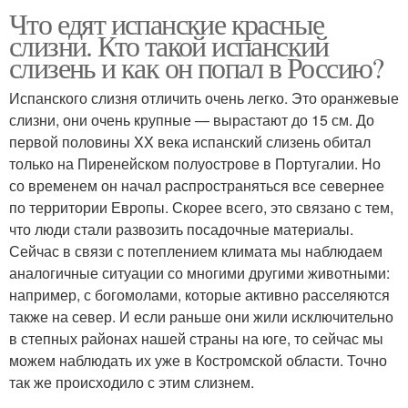
Что едят испанские красные
Испанский красный
Испанская улитка
слизни. Кто такой испанский
слизень и как он попал в Россию?
Испанского слизня отличить очень легко. Это оранжевые
слизни, они очень крупные — вырастают до 15 см. До
Лузитанский слизень
первой половины XX века испанский слизень обитал
только на Пиренейском полуострове в Португалии. Но
со временем он начал распространяться все севернее
по территории Европы. Скорее всего, это связано с тем,
что люди стали развозить посадочные материалы.
Сейчас в связи с потеплением климата мы наблюдаем
аналогичные ситуации со многими другими животными:
например, с богомолами, которые активно расселяются
также на север. И если раньше они жили исключительно
в степных районах нашей страны на юге, то сейчас мы
можем наблюдать их уже в Костромской области. Точно
так же происходило с этим слизнем.