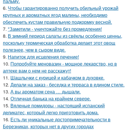
пальму.
6.
Чтобы гарантированно получить обильный урожай
крупных и ароматных ягод малины, необходимо
обеспечить кустам правильную подкормку весной.
7.
"Заметили - уничтожайте без промедления!
8.
В зимний период салаты из свёклы особенно ценны,
поскольку термическая обработка делает этот овощ
полезнее, чем в сыром виде.
9.
Напиток для исцеления печение!
10.
Попробуйте меновазин - мощное лекарство, но в
аптеке вам о нем не расскажут!
11.
Шашлычки с курицей и кабачком в духовке.
12.
Делали на заказ - беседка и терраса в едином стиле.
13.
А вы ароматом сена … дышали.
14.
Отличная банька на крайнем севере.
15.
Вяленые помидоры - настоящий испанский
деликатес, который легко приготовить дома.
16.
Есть ли уникальные достопримечательности в
Березниках, которых нет в других городах