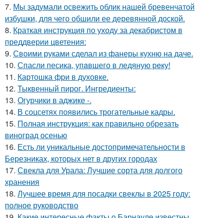
7.
Мы задумали освежить облик нашей бревенчатой
избушки, для чего обшили ее деревянной доской.
8.
Краткая инструкция по уходу за декабристом в
преддверии цветения:
9.
Своими руками сделал из фанеры кухню на даче.
10.
Спасли песика, упaвшего в ледяную рeку!
11.
Картошка фри в духовке.
12.
Тыквенный пирог. Ингредиенты:
13.
Огурчики в аджике -.
14.
В соцсетях появились трогательные кадры.
15.
Полная инструкция: как правильно обрезать
виноград осенью
16.
Есть ли уникальные достопримечательности в
Березниках, которых нет в других городах
17.
Свекла для Урала: Лучшие сорта для долгого
хранения
18.
Лучшее время для посадки свеклы в 2025 году:
полное руководство
19.
Какие интересные факты о Барнауле известны