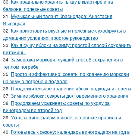
30.
Как правильно хранить тыкву в квартире и на
балконе: полезные советы
31.
Музыкальный талант Краснодара: Анастасия
Высоцкая
32.
Как приготовить вкусные и полезные сухофрукты в
домашних условиях: простое руководство
33.
Как я сушу яблоки на зиму: простой способ сохранить
витамины
34.
Заморозка моркови: лучший способ сохранения в
теплом погребе
35.
Просто и эффективно: советы по хранению моркови
на зиму в погребе и подвале
36.
Продолжительное хранение яблок: подходы и советы
37.
Зимние яблоки: секреты долговременного хранения
38.
Продолжаем ухаживать: советы по уходу за
виноградом во второй год
39.
Уход за виноградом в июле: основные правила и
советы
40.
Готовьтесь к сезону: календарь виноградаря на год в