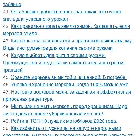
таблице
41.
Октябрьские работы в виноградниках: что нужно
знать для успешного урожая
42.
Как правильно копать землю зимой. Как копать, если
мерзлая земля
43.
Как пользоваться лопатой и правильно выкопать яму.
Виды инструментов для копания своими руками
44.
Какую выбрать для рытья своими руками.
Преимущества и недостатки самостоятельного рытья
траншей
45.
Храните морковь вымытой и чищенной. В погребе
46.
Уборка и хранение моркови. Когда 100% можно уже
47.
Настойка восковой моли: загадочная и эффективная
природная рецептура
48.
Мыть или не мыть морковь перед хранением. Надо
ли это делать после уборки урожая или нет?
49.
Рейтинг ТОП-10 лучших мотоблоков 2023 года.
50.
Как избавить от гусеницы на капусте народными
средствами. 5 народных способов обработать капусту от