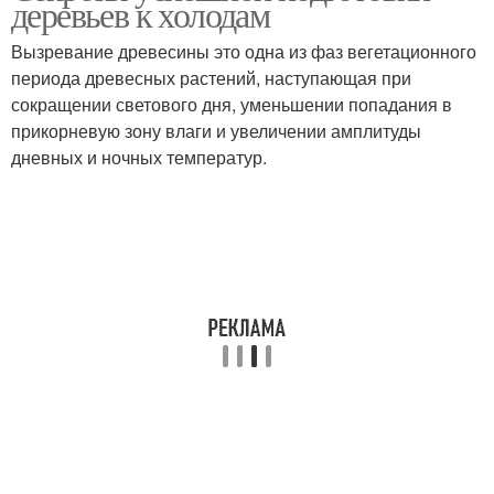
деревьев к холодам
период
наступлением
Вызревание древесины это одна из фаз вегетационного
периода древесных растений, наступающая при
сокращении светового дня, уменьшении попадания в
Подготовка к зиме
Растения к зиме
прикорневую зону влаги и увеличении амплитуды
дневных и ночных температур.
Уход за плодовыми
Плодовые дерева
деревьями
Яблони к зиме
Растения под зиму
Груши к зиме
Дерева на зиму