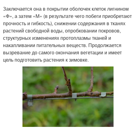
Заключается она в покрытии оболочек клеток лигнином
«Ф», а затем «М» (в результате чего побеги приобретают
прочность и гибкость), снижении содержания в тканях
Кустарники к зиме
Сливы к зиме
растений свободной воды, опробковании покровов,
структурных изменениях протоплазмы тканей и
накапливании питательных веществ. Продолжается
вызревание до самого окончания вегетации и имеет
Дерева в разных
Участок к зиме
цель подготовить растения к зимовке.
регионах