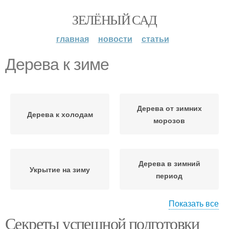
ЗЕЛЁНЫЙ САД
главная
новости
статьи
Дерева к зиме
Дерева от зимних
Дерева к холодам
морозов
Дерева в зимний
Укрытие на зиму
период
Показать все
Секреты успешной подготовки
Дерева в осенний
Дерева перед