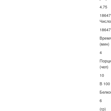
4.75
18647
Число
18647
Врем
(мин)
4
Порц
(чел)
10
В 100
Белко
6
(гр)