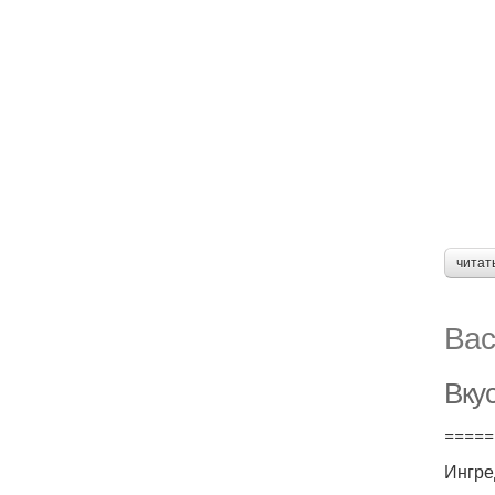
читат
Вас
Вку
=====
Ингре