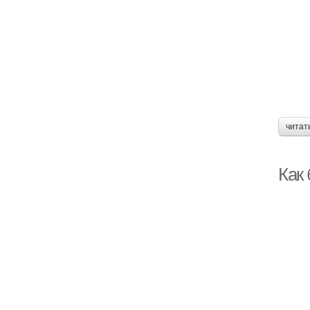
читат
Как