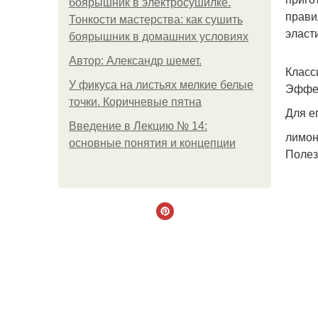
боярышник в электросушилке.
прави
Тонкости мастерства: как сушить
эласт
боярышник в домашних условиях
Автор: Александр шемет.
Класс
У фикуса на листьях мелкие белые
Эффек
точки. Коричневые пятна
Для е
Введение в Лекцию № 14:
лимон
основные понятия и концепции
Полез