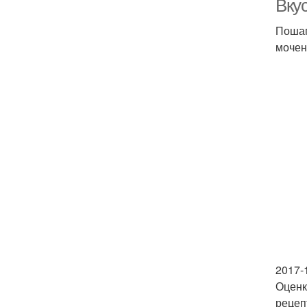
Вку
Пошаг
мочен
2017-
Оценк
рецеп