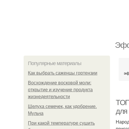
Эфф
Популярные материалы
эф
Как выбрать саженцы гортензии
Восхождение восковой моли:
открытие и изучение продукта
жизнедеятельности
ТОП
Шелуха семечек, как удобрение.
для
Мульча
Народ
При какой температуре сушить
приго