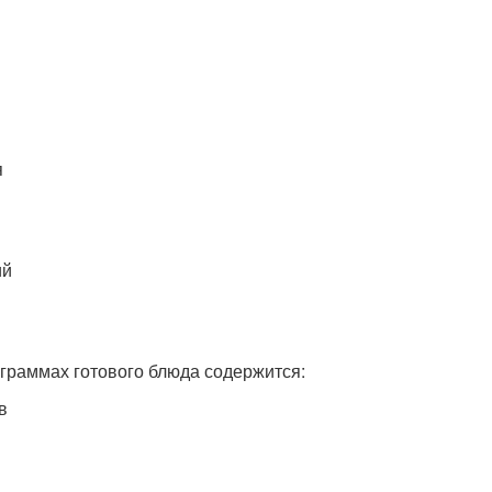
я
ий
 граммах готового блюда содержится:
в