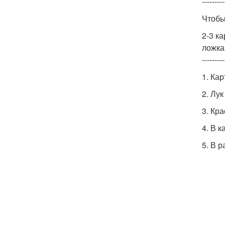
---------
Чтобы
2-3 к
ложка
---------
1. Ка
2. Лу
3. Кр
4. В 
5. В 