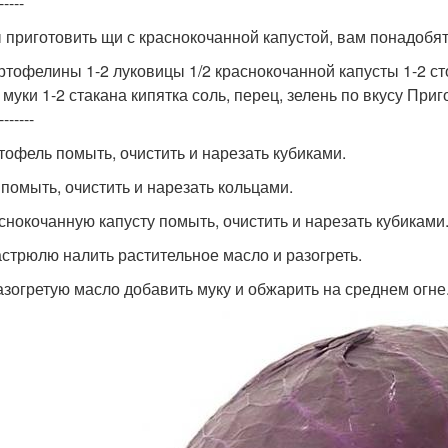
-----
 приготовить щи с краснокочанной капустой, вам понадобя
артофелины 1-2 луковицы 1/2 краснокочанной капусты 1-2 с
 муки 1-2 стакана кипятка соль, перец, зелень по вкусу При
-------
ртофель помыть, очистить и нарезать кубиками.
к помыть, очистить и нарезать кольцами.
аснокочанную капусту помыть, очистить и нарезать кубиками
кастрюлю налить растительное масло и разогреть.
разогретую масло добавить муку и обжарить на среднем огне