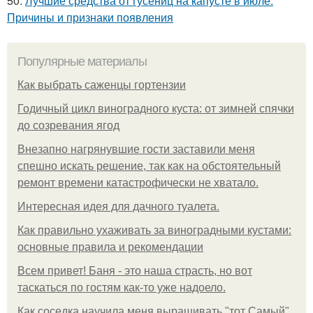
50.
Лучшие средства от гусениц на капусте в июле.
Причины и признаки появления
Популярные материалы
Как выбрать саженцы гортензии
Годичный цикл виноградного куста: от зимней спячки
до созревания ягод
Внезапно нагрянувшие гости заставили меня
спешно искать решение, так как на обстоятельный
ремонт времени катастрофически не хватало.
Интересная идея для дачного туалета.
Как правильно ухаживать за виноградными кустами:
основные правила и рекомендации
Всем привет! Баня - это наша страсть, но вот
таскаться по гостям как-то уже надоело.
Как соседка научила меня выращивать "тот Самый"