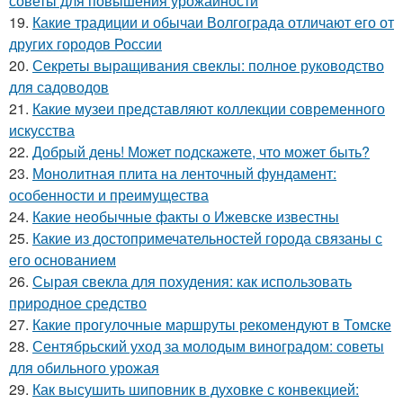
советы для повышения урожайности
19.
Какие традиции и обычаи Волгограда отличают его от
других городов России
20.
Секреты выращивания свеклы: полное руководство
для садоводов
21.
Какие музеи представляют коллекции современного
искусства
22.
Добрый день! Может подскажете, что может быть?
23.
Монолитная плита на ленточный фундамент:
особенности и преимущества
24.
Какие необычные факты о Ижевске известны
25.
Какие из достопримечательностей города связаны с
его основанием
26.
Сырая свекла для похудения: как использовать
природное средство
27.
Какие прогулочные маршруты рекомендуют в Томске
28.
Сентябрьский уход за молодым виноградом: советы
для обильного урожая
29.
Как высушить шиповник в духовке с конвекцией: