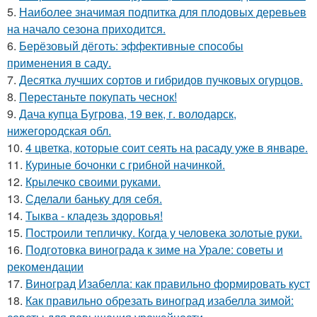
5.
Наиболее значимая подпитка для плодовых деревьев
на начало сезона приходится.
6.
Берёзовый дёготь: эффективные способы
применения в саду.
7.
Десятка лучших сортов и гибридов пучковых огурцов.
8.
Перестаньте покупать чеснок!
9.
Дача купца Бугрова, 19 век, г. володарск,
нижегородская обл.
10.
4 цветка, которые соит сеять на расаду уже в январе.
11.
Куриные бочонки с грибной начинкой.
12.
Крылечко своими руками.
13.
Сделали баньку для себя.
14.
Тыква - кладезь здоровья!
15.
Построили тепличку. Когда у человека золотые руки.
16.
Подготовка винограда к зиме на Урале: советы и
рекомендации
17.
Виноград Изабелла: как правильно формировать куст
18.
Как правильно обрезать виноград изабелла зимой: