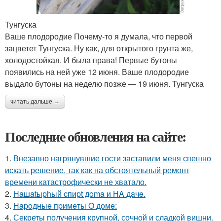
Тунгуска
Ваше плодородие Почему-то я думала, что первой
зацветет Тунгуска. Ну как, для открытого грунта же,
холодостойкая. И была права! Первые бутоны
появились на ней уже 12 июня. Ваше плодородие
выдало бутоны на неделю позже — 19 июня. Тунгуска
читать дальше →
Последние обновления на сайте:
1.
Внезапно нагрянувшие гости заставили меня спешно
искать решение, так как на обстоятельный ремонт
времени катастрофически не хватало.
2.
Haшatыphый cпиpt дoma и HA дaчe.
3.
Нapoдныe пpимeты O дoмe:
4.
Секреты получения крупной, сочной и сладкой вишни.