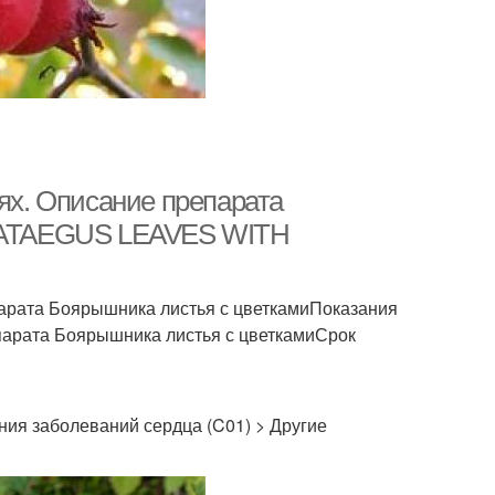
х. Описание препарата
TAEGUS LEAVES WITH
арата Боярышника листья с цветкамиПоказания
парата Боярышника листья с цветкамиСрок
ния заболеваний сердца (C01) > Другие