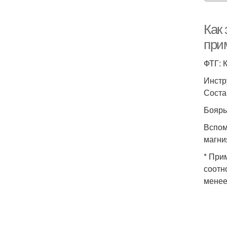
Как
при
ФТГ: 
Инстр
Соста
Бояры
Вспом
магни
* При
соотн
менее 