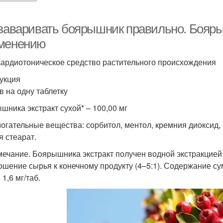
 заваривать боярышник правильно. Бояры
менению
Кардиотоническое средство растительного происхождения
укция
в на одну таблетку
шника экстракт сухой* – 100,00 мг
огательные вещества: сорбитол, ментол, кремния диоксид,
я стеарат.
мечание. Боярышника экстракт получен водной экстракцией 
ошение сырья к конечному продукту (4–5:1). Содержание с
1,6 мг/таб.