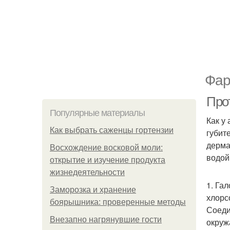
Фар
Про
Популярные материалы
Как у
Как выбрать саженцы гортензии
губит
дерма
Восхождение восковой моли:
водой
открытие и изучение продукта
жизнедеятельности
1. Га
Заморозка и хранение
хлорс
боярышника: проверенные методы
Соеди
Внезапно нагрянувшие гости
окруж