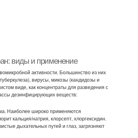
ан: виды и применение
тивомикробной активности. Большинство из них
 туберкулеза), вирусы, микозы (кандидозы и
истом виде, как концентраты для разведения с
ассы дезинфицирующих веществ:
ома. Наиболее широко применяются
орит кальция/натрия, клорсепт, хлоргексидин.
истые дыхательных путей и глаз, загрязняют