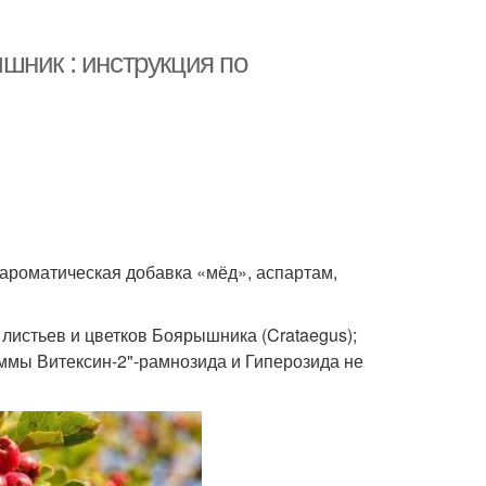
шник : инструкция по
 ароматическая добавка «мёд», аспартам,
листьев и цветков Боярышника (Crataegus);
уммы Витексин-2"-рамнозида и Гиперозида не