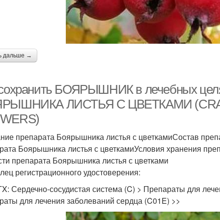
ь дальше →
 сохранить БОЯРЫШНИК в лечебных целя
РЫШНИКА ЛИСТЬЯ С ЦВЕТКАМИ (CRA
OWERS)
ние препарата Боярышника листья с цветкамиСостав преп
рата Боярышника листья с цветкамиУсловия хранения пре
сти препарата Боярышника листья с цветками
лец регистрационного удостоверения:
TX: Сердечно-сосудистая система (C) > Препараты для лече
раты для лечения заболеваний сердца (C01E) >>