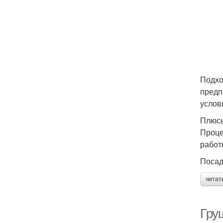
Подхо
предп
услов
Плюсы
Проце
работ
Посад
читат
Груш