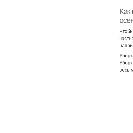
Как 
осен
Чтобы
частн
напри
Уборк
Уборк
весь 