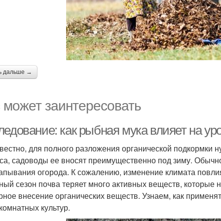
ь дальше →
 может заинтересовать
ледование: как рыбная мука влияет на ур
звестно, для полного разложения органической подкормки 
са, садоводы ее вносят преимущественно под зиму. Обычно
апывания огорода. К сожалению, изменение климата повлия
ный сезон почва теряет много активных веществ, которые н
рное внесение органических веществ. Узнаем, как применят
 комнатных культур.