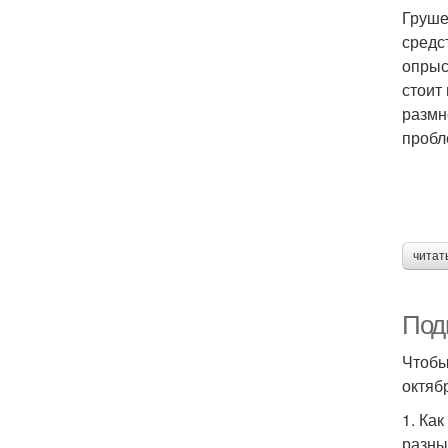
Груше
средс
опрыс
стоит
размн
пробл
читат
Под
Чтобы
октяб
1. Ка
разны