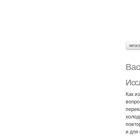
читат
Вас
Исс
Как и
вопро
перек
холод
повто
и для