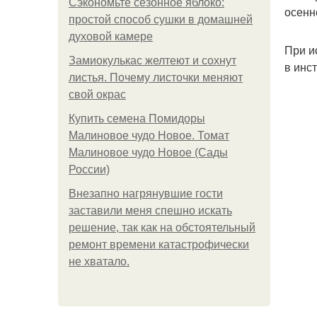
Сэкономьте сезонное яблоко:
осенн
простой способ сушки в домашней
духовой камере
При и
Замиокулькас желтеют и сохнут
в инс
листья. Почему листочки меняют
свой окрас
Купить семена Помидоры
Малиновое чудо Новое. Томат
Малиновое чудо Новое (Сады
России)
Внезапно нагрянувшие гости
заставили меня спешно искать
решение, так как на обстоятельный
ремонт времени катастрофически
не хватало.