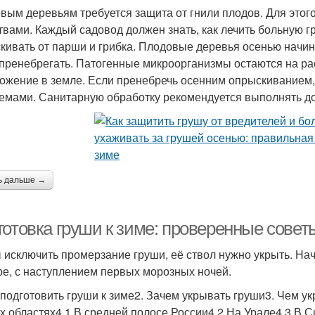
вым деревьям требуется защита от гнили плодов. Для это
твами. Каждый садовод должен знать, как лечить больную г
кивать от парши и грибка. Плодовые деревья осенью начин
 пренебрегать. Патогенные микроорганизмы остаются на ра
ожение в земле. Если пренебречь осенним опрыскиванием,
емами. Санитарную обработку рекомендуется выполнять до
ь дальше →
готовка груши к зиме: проверенные сове
 исключить промерзание груши, её ствол нужно укрыть. Нач
ре, с наступлением первых морозных ночей.
к подготовить груши к зиме2. Зачем укрывать груши3. Чем ук
х областях4.1 В средней полосе России4.2 На Урале4.3 В С