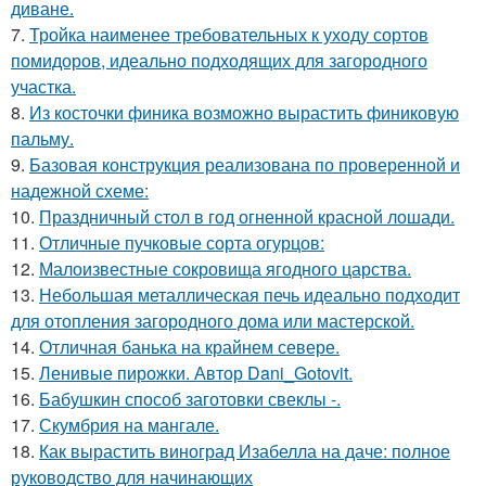
диване.
7.
Тройка наименее требовательных к уходу сортов
помидоров, идеально подходящих для загородного
участка.
8.
Из косточки финика возможно вырастить финиковую
пальму.
9.
Базовая конструкция реализована по проверенной и
надежной схеме:
10.
Праздничный стол в год огненной красной лошади.
11.
Отличные пучковые сорта огурцов:
12.
Малоизвестные сокровища ягодного царства.
13.
Небольшая металлическая печь идеально подходит
для отопления загородного дома или мастерской.
14.
Отличная банька на крайнем севере.
15.
Ленивые пирожки. Автор Dani_Gotovit.
16.
Бабушкин способ заготовки свеклы -.
17.
Скумбрия на мангале.
18.
Как вырастить виноград Изабелла на даче: полное
руководство для начинающих