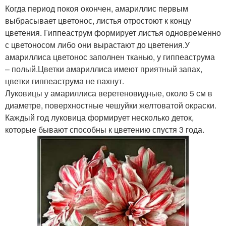
Когда период покоя окончен, амариллис первым
выбрасывает цветонос, листья отростоют к концу
цветения. Гиппеаструм формирует листья одновременно
с цветоносом либо они вырастают до цветения.У
амариллиса цветонос заполнен тканью, у гиппеаструма
– полый.Цветки амариллиса имеют приятный запах,
цветки гиппеаструма не пахнут.
Луковицы у амариллиса веретеновидные, около 5 см в
диаметре, поверхностные чешуйки желтоватой окраски.
Каждый год луковица формирует несколько деток,
которые бывают способны к цветению спустя 3 года.