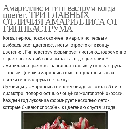
Амариллис и гиппеаструм когда
цветет. ТРИ ГЛАВНЫХ
ОТЛИЧИЯ АМАРИЛЛИСА ОТ
ГИППЕАСТРУМА
Когда период покоя окончен, амариллис первым
выбрасывает цветонос, листья отростоют к концу
цветения. Гиппеаструм формирует листья одновременно
с цветоносом либо они вырастают до цветения.У
амариллиса цветонос заполнен тканью, у гиппеаструма
– полый.Цветки амариллиса имеют приятный запах,
цветки гиппеаструма не пахнут.
Луковицы у амариллиса веретеновидные, около 5 см в
диаметре, поверхностные чешуйки желтоватой окраски.
Каждый год луковица формирует несколько деток,
которые бывают способны к цветению спустя 3 года.