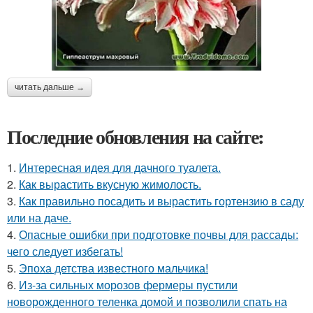
читать дальше →
Последние обновления на сайте:
1.
Интересная идея для дачного туалета.
2.
Как вырастить вкусную жимолость.
3.
Как правильно посадить и вырастить гортензию в саду
или на даче.
4.
Опасные ошибки при подготовке почвы для рассады:
чего следует избегать!
5.
Эпоха детства известного мальчика!
6.
Из-за сильных морозов фермеры пустили
новорожденного теленка домой и позволили спать на