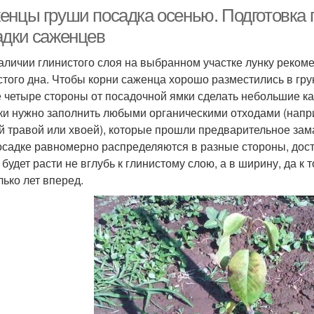
енцы груши посадка осенью. Подготовка 
адки саженцев
аличии глинистого слоя на выбранном участке лунку рекоме
стого дна. Чтобы корни саженца хорошо разместились в гру
е четыре стороны от посадочной ямки сделать небольшие ка
ки нужно заполнить любыми органическими отходами (напри
й травой или хвоей), которые прошли предварительное зам
осадке равномерно распределяются в разные стороны, дости
 будет расти не вглубь к глинистому слою, а в ширину, да к
лько лет вперед.