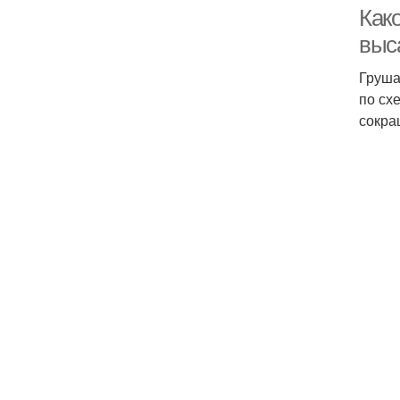
Как
выс
Груша
по сх
сокра