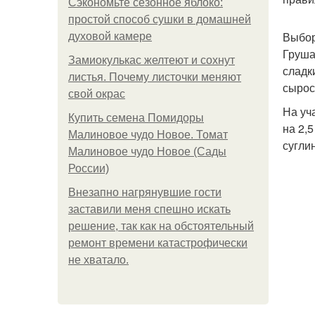
Сэкономьте сезонное яблоко:
простой способ сушки в домашней
Выбор
духовой камере
Груша
Замиокулькас желтеют и сохнут
сладк
листья. Почему листочки меняют
сырос
свой окрас
На уч
Купить семена Помидоры
на 2,
Малиновое чудо Новое. Томат
сугли
Малиновое чудо Новое (Сады
России)
Внезапно нагрянувшие гости
заставили меня спешно искать
решение, так как на обстоятельный
ремонт времени катастрофически
не хватало.