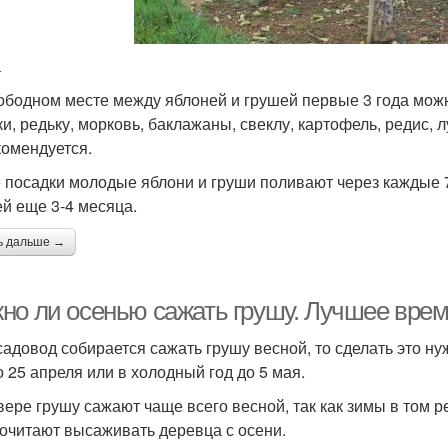
а
ободном месте между яблоней и грушей первые 3 года мож
ки, редьку, морковь, баклажаны, свеклу, картофель, редис, 
комендуется.
 посадки молодые яблони и груши поливают через каждые 7
ей еще 3-4 месяца.
ь дальше →
но ли осенью сажать грушу. Лучшее врем
садовод собирается сажать грушу весной, то сделать это нуж
о 25 апреля или в холодный год до 5 мая.
вере грушу сажают чаще всего весной, так как зимы в том 
очитают высаживать деревца с осени.