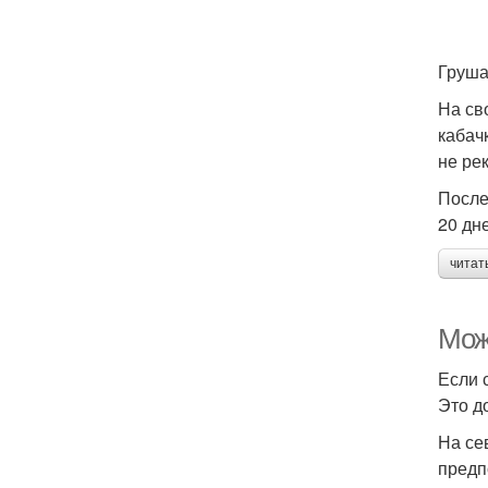
Груш
На св
кабач
не ре
После
20 дн
читат
Мож
Если 
Это д
На се
предп