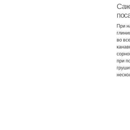
Саж
пос
При н
глини
во вс
канав
сорно
при п
груши
неско