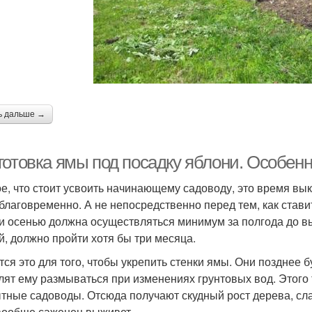
ь дальше →
готовка ямы под посадку яблони. Особенн
е, что стоит усвоить начинающему садоводу, это время в
аблаговременно. А не непосредственно перед тем, как стави
и осенью должна осуществляться минимум за полгода до в
й, должно пройти хотя бы три месяца.
тся это для того, чтобы укрепить стенки ямы. Они позднее 
лят ему размываться при изменениях грунтовых вод. Этого
тные садоводы. Отсюда получают скудный рост дерева, сла
вообще саженец выживет.