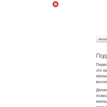
читат
Под
Перво
это з
яблон
весно
Делае
позво
неопы
если 