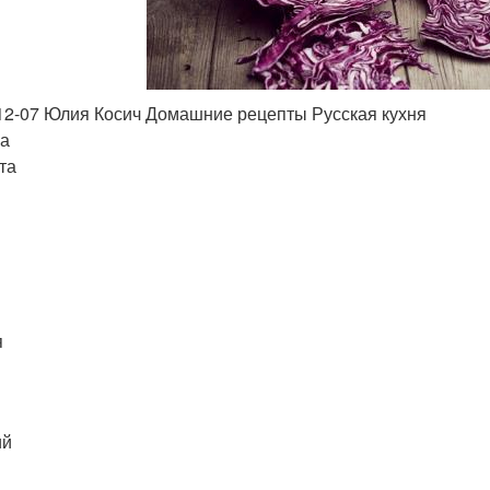
12-07 Юлия Косич Домашние рецепты Русская кухня
а
та
я
ий