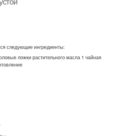
устой
тся следующие ингредиенты:
толовые ложки растительного масла 1 чайная
готовление
.
.