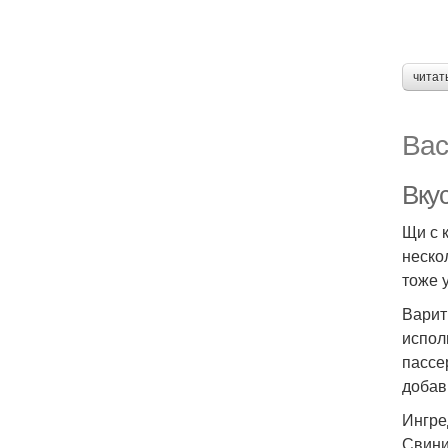
читат
Вас
Вку
Щи с 
неско
тоже 
Варит
испол
пассе
добав
Ингре
Свини