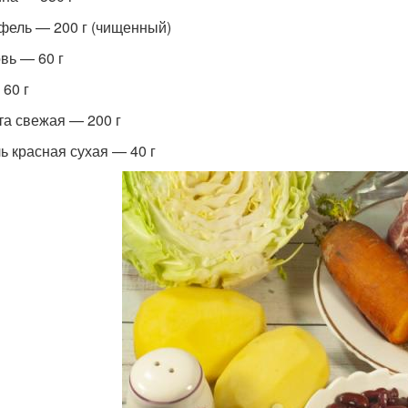
фель — 200 г (чищенный)
вь — 60 г
 60 г
та свежая — 200 г
ь красная сухая — 40 г