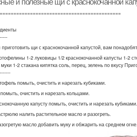
сные и полезные щи с краснокочанной кап
============================================
диенты
-----
 приготовить щи с краснокочанной капустой, вам понадобя
артофелины 1-2 луковицы 1/2 краснокочанной капусты 1-2 с
 муки 1-2 стакана кипятка соль, перец, зелень по вкусу При
-------
ртофель помыть, очистить и нарезать кубиками.
к помыть, очистить и нарезать кольцами.
аснокочанную капусту помыть, очистить и нарезать кубиками
кастрюлю налить растительное масло и разогреть.
разогретую масло добавить муку и обжарить на среднем огне