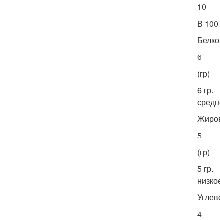
10
В 100
Белко
6
(гр)
6 гр.
средн
Жиро
5
(гр)
5 гр.
низко
Углев
4