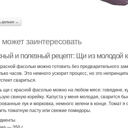
ь дальше →
 может заинтересовать
сный и полезный рецепт: Щи из молодой 
красной фасолью можно готовить без предварительного зам
лько часов. Это немного ускорит процесс, но это непринци
успеет свариться.
ь щи с красной фасолью можно на любом мясе: говядине, к
ьзую свиную корейку. Капуста у меня молодая, сварится быс
рованные лук и морковка, немного зелени в конце. Томат я 
ить томатную пасту или свежие помидоры.
диенты
на — 350 г