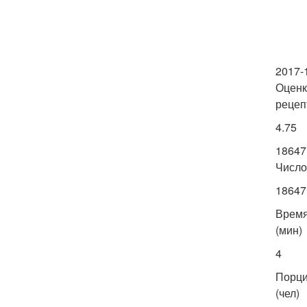
2017-
Оценк
рецеп
4.75
18647
Число
18647
Врем
(мин)
4
Порц
(чел)