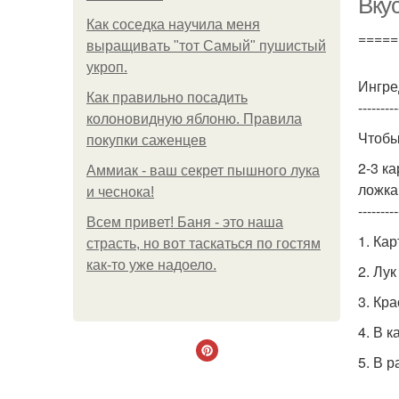
Вку
Как соседка научила меня
=====
выращивать "тот Самый" пушистый
укроп.
Ингре
Как правильно посадить
---------
колоновидную яблоню. Правила
Чтобы
покупки саженцев
2-3 к
Аммиак - ваш секрет пышного лука
ложка
и чеснока!
---------
Всем привет! Баня - это наша
1. Ка
страсть, но вот таскаться по гостям
как-то уже надоело.
2. Лу
3. Кр
4. В 
5. В 