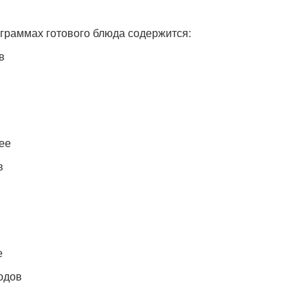
 граммах готового блюда содержится:
в
ее
в
е
одов