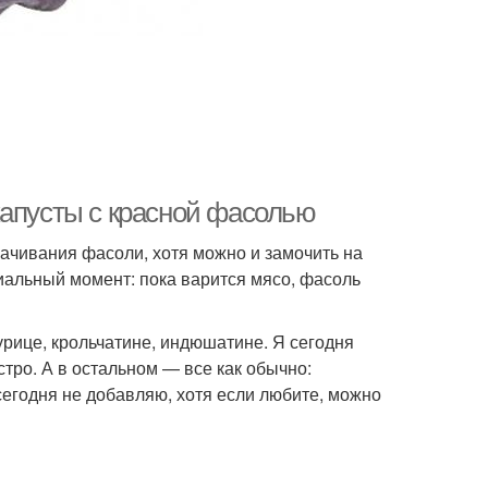
капусты с красной фасолью
ачивания фасоли, хотя можно и замочить на
пиальный момент: пока варится мясо, фасоль
урице, крольчатине, индюшатине. Я сегодня
тро. А в остальном — все как обычно:
сегодня не добавляю, хотя если любите, можно