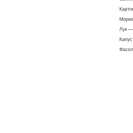
Карто
Морко
Лук —
Капус
Фасол