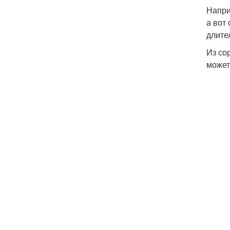
Напри
а вот
длите
Из со
может