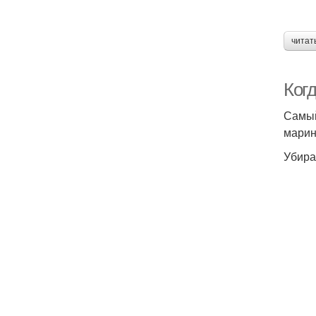
читат
Когд
Самый
марин
Убира