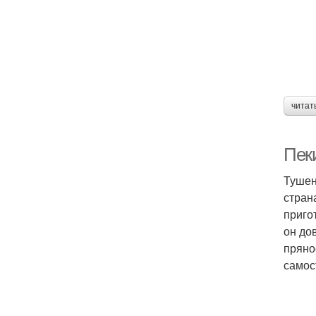
читат
Пек
Тушен
стран
приго
он до
пряно
самос