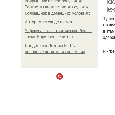
Пек
боярышник в электросушилке.
Тонкости мастерства: как сушить
Нежн
боярышник в домашних условиях
Тушен
Автор: Александр шемет.
по вк
витам
У фикуса на листьях мелкие белые
здоро
точки. Коричневые пятна
Введение в Лекцию № 14:
Ингре
основные понятия и концепции