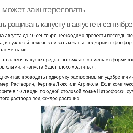
 может заинтересовать
выращивать капусту в августе и сентябре
ца августа до 10 сентября необходимо провести последнюю
а, и нужно ей помочь завязать кочаны: подкормить фосфоро
элементами.
в это время капусте вреден, потому что он мешает формиров
 рыхлыми, и капуста будет плохо храниться.
дпочитаю проводить подкормку растворимыми удобрениями.
мер, Растворин, Фертика Люкс или Агрикола. Если комплек
орите в 10 л воды по одной столовой ложке Нитрофоски, су
 этого раствора под каждое растение.