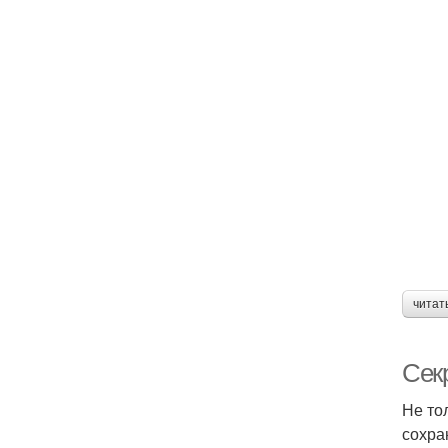
читат
Сек
Не то
сохра