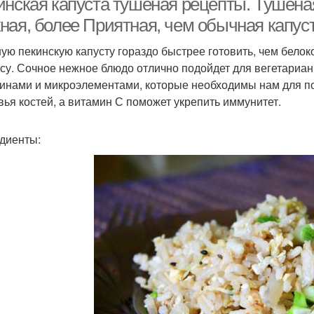
инская капуста тушеная рецепты. Тушена
ая, более Приятная, чем обычная капуста
ую пекинскую капусту гораздо быстрее готовить, чем бело
усу. Сочное нежное блюдо отлично подойдет для вегетарианц
инами и микроэлементами, которые необходимы нам для по
вья костей, а витамин С поможет укрепить иммунитет.
диенты: