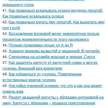
домашнего стола
41.
Как правильно вскапывать огород вручную лопатой.
Как правильно вскапывать огород
42.
Как правильно копать яму лопатой. Как выкопать яму
под столб
43.
Восхождение восковой моли: невероятная польза
продуктов жизнедеятельности этого насекомого
44.
Полная подкормка груши: от А до Я
45.
Храните морковь вымытой и чищенной. В погребе
46.
Смородина на штамбе красная и черная. Сорта
47.
Как защитить капусту от капустной совки и других
гусениц. Внешний вид вредителя
48.
Как избавиться от гусениц. Привлечение
естественных врагов гусениц
49.
Настойка пчелиной огневки: что это и как она может
помочь вам
50.
Рецепт квашеной капусты с яблоками антоновкой на
зиму. Капуста с яблоками – правила приготовления