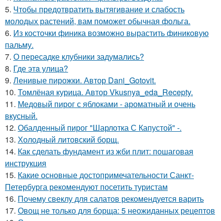
5.
Чтобы предотвратить вытягивание и слабость
молодых растений, вам поможет обычная фольга.
6.
Из косточки финика возможно вырастить финиковую
пальму.
7.
О пересадке клубники задумались?
8.
Где этa улица?
9.
Ленивые пирожки. Автор Dani_Gotovit.
10.
Томлёная курица. Автор Vkusnya_eda_Recepty.
11.
Медовый пирог с яблоками - ароматный и очень
вкусный.
12.
Обалденный пирог "Шарлотка С Капустой" -.
13.
Холодный литовский борщ.
14.
Как сделать фундамент из жби плит: пошаговая
инструкция
15.
Какие основные достопримечательности Санкт-
Петербурга рекомендуют посетить туристам
16.
Почему свеклу для салатов рекомендуется варить
17.
Овощ не только для борща: 5 неожиданных рецептов