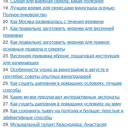
18.
Сырая или вареная свекла: какая полезнее
19.
Лучшее время для пересадки винограда осенью:
Полное руководство
20.
Как Москва развивалась с течения времени
21.
Как правильно заготовить черенки для весенней
прививки
22.
Как правильно заготовить черенки для привоя:
основные правила и секреты
23.
Весенняя прививка яблони: пошаговая инструкция
для начинающих
24.
Особенности ухода за виноградом в августе и
сентябре: советы опытных виноградарей
25.
Как сушить шиповник в домашних условиях: лучшие
способы
26.
Какие музеи предлагают интерактивные экспонаты
27.
Как сушить шиповник в домашних условиях на зиму
28.
Как сохранить тыкву на полгода и больше: простые и
эффективные способы
29.
Музыкальный талант Краснодара: Анастасия