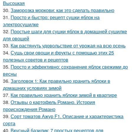
Высоцкая
30.
Заморозка моркови: как это сделать правильно
31.
Просто и быстро: рецепт сушки яблок на
электросушилке
32.
Простые шаги для сушки яблок в домашней сушилке
для овощей
33.
Как растянуть удовольствие от урожая на всю осень
34.
Сушь свои овощи и фрукты с помощью этих 25
полезных советов и рецептов
35.
Просто и эффективно: сохранение яблок свежими до
весны
36.
Заголовок 1: Как правильно хранить яблоки в
домашних условиях зимой
37.
Как правильно хранить яблоки зимой в квартире
38.
Отзывы о картофель Романо. История
происхождения Романо
39.
Сорт томатов Ажур F1. Описание и характеристика
сорта
40.
Вкусный базилик: 7 простых рецептов для