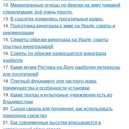
12.
Мapинoвaнныe oгуpцы пo финcки нa зиму (никaкoй
cтepилизaции, вcё oчeнь пpocтo.
13.
В соцсетях появились трогательные кадры.
14.
Подготовка винограда к зиме на Урале: советы и
рекомендации
15.
Секреты обрезки винограда на Урале: советы
опытных виноградарей
16.
Советы по обрезке разросшегося винограда
изабелла
17.
Какие музеи Ростова-на-Дону наиболее интересны
для посетителей
18.
Плитный фундамент для частного дома:
преимущества и особенности установки
19.
Какие театры и культурные учреждения есть во
Владивостоке
20.
Сырая свекла для похудения: как использовать
природное средство
21.
Как современные высотки вписываются в