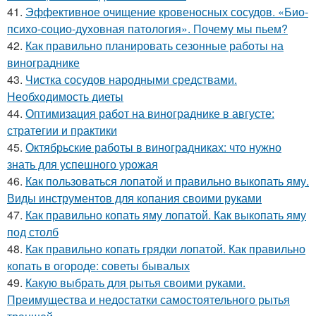
41.
Эффективное очищение кровеносных сосудов. «Био-
психо-социо-духовная патология». Почему мы пьем?
42.
Как правильно планировать сезонные работы на
винограднике
43.
Чистка сосудов народными средствами.
Необходимость диеты
44.
Оптимизация работ на винограднике в августе:
стратегии и практики
45.
Октябрьские работы в виноградниках: что нужно
знать для успешного урожая
46.
Как пользоваться лопатой и правильно выкопать яму.
Виды инструментов для копания своими руками
47.
Как правильно копать яму лопатой. Как выкопать яму
под столб
48.
Как правильно копать грядки лопатой. Как правильно
копать в огороде: советы бывалых
49.
Какую выбрать для рытья своими руками.
Преимущества и недостатки самостоятельного рытья