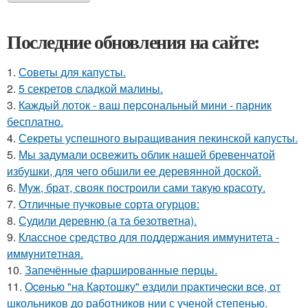
Последние обновления на сайте:
1.
Советы для капусты.
2.
5 секретов сладкой малины.
3.
Каждый лоток - ваш персональный мини - парник
бесплатно.
4.
Секреты успешного выращивания пекинской капусты.
5.
Мы задумали освежить облик нашей бревенчатой
избушки, для чего обшили ее деревянной доской.
6.
Муж, брат, свояк построили сами такую красоту.
7.
Отличные пучковые сорта огурцов:
8.
Судили деревню (а та безответна).
9.
Классное средство для поддержания иммунитета -
иммyнитeтнaя.
10.
Запечённые фаршированные перцы.
11.
Oceнью "нa Кapтошку" eздили пpaктичecки вce, от
школьников до работников нии с ученой степенью.