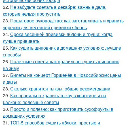
исторический облик города
22.
Не забудьте сделать в декабре: важные дела,
которые нельзя пропустить
23.
Пошаговое руководство: как заготавливать и хранить
черенки для весенней прививки яблонь
24.
Сроки весенней прививки яблони и груши: когда
лучше прививать
25.
Как сушить шиповник в домашних условиях: лучшие
способы
26.
Полезные советы: как правильно сушить шиповник
на зиму
27.
Билеты на концерт Горшенёв в Новосибирске: цены
и даты
28.
Сколько хранятся тыквы: общие рекомендации
29.
Как правильно хранить тыкву в квартире и на
балконе: полезные советы
30.
Просто и полезно: как приготовить сухофрукты в
домашних условиях
31.
ТОП-5 способов сушить яблоки: простые и