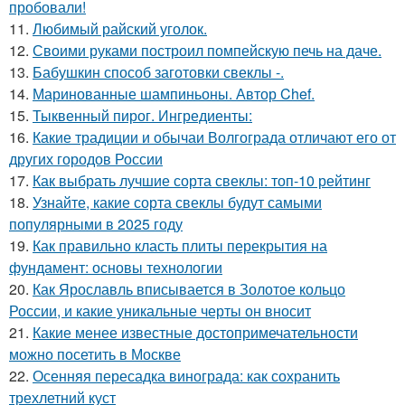
пробовали!
11.
Любимый райский уголок.
12.
Своими руками построил помпейскую печь на даче.
13.
Бабушкин способ заготовки свеклы -.
14.
Маринованные шампиньоны. Автор Chef.
15.
Тыквенный пирог. Ингредиенты:
16.
Какие традиции и обычаи Волгограда отличают его от
других городов России
17.
Как выбрать лучшие сорта свеклы: топ-10 рейтинг
18.
Узнайте, какие сорта свеклы будут самыми
популярными в 2025 году
19.
Как правильно класть плиты перекрытия на
фундамент: основы технологии
20.
Как Ярославль вписывается в Золотое кольцо
России, и какие уникальные черты он вносит
21.
Какие менее известные достопримечательности
можно посетить в Москве
22.
Осенняя пересадка винограда: как сохранить
трехлетний куст