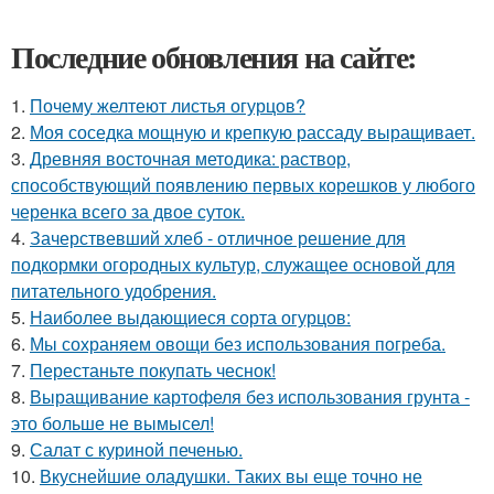
Последние обновления на сайте:
1.
Почему желтеют листья огурцов?
2.
Моя соседка мощную и крепкую рассаду выращивает.
3.
Древняя восточная методика: раствор,
способствующий появлению первых корешков у любого
черенка всего за двое суток.
4.
Зачерствевший хлеб - отличное решение для
подкормки огородных культур, служащее основой для
питательного удобрения.
5.
Наиболее выдающиеся сорта огурцов:
6.
Мы сохраняем овощи без использования погреба.
7.
Перестаньте покупать чеснок!
8.
Выращивание картофеля без использования грунта -
это больше не вымысел!
9.
Салат с куриной печенью.
10.
Вкуснейшие оладушки. Таких вы еще точно не