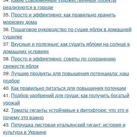
реализуются в городе
35.
Просто и эффективно: как правильно хранить
морковку дома
36.
Пошаговое руководство по сушке яблок в домашней
сушилке
37.
Вкусные и полезные: как сушить яблоки на солнце в
домашних условиях
38.
Просто и эффективно: советы по сохранению
свежести яблок
39.
Лучшие продукты для повышения потенциала: наш
подбор
40.
Как правильно питаться для повышения потенции
41.
Подбор удобрений для груши: как получить богатый
урожай
42.
Томаты гиганты устойчивые к фитофторе: что это и
почему это важно
43.
Петрушка листовая итальянский гигант: история и
культура в Украине