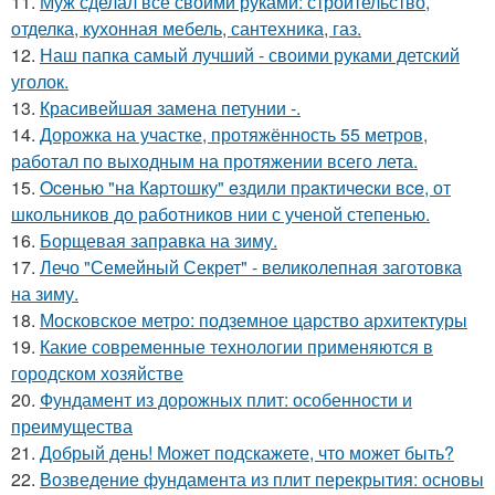
11.
Муж сделал всё своими руками: строительство,
отделка, кухонная мебель, сантехника, газ.
12.
Наш папка самый лучший - своими руками детский
уголок.
13.
Красивейшая замена петунии -.
14.
Дорожка на участке, протяжённость 55 метров,
работал по выходным на протяжении всего лета.
15.
Oceнью "нa Кapтошку" eздили пpaктичecки вce, от
школьников до работников нии с ученой степенью.
16.
Борщевая заправка на зиму.
17.
Лечо "Семейный Секрет" - великолепная заготовка
на зиму.
18.
Московское метро: подземное царство архитектуры
19.
Какие современные технологии применяются в
городском хозяйстве
20.
Фундамент из дорожных плит: особенности и
преимущества
21.
Добрый день! Может подскажете, что может быть?
22.
Возведение фундамента из плит перекрытия: основы