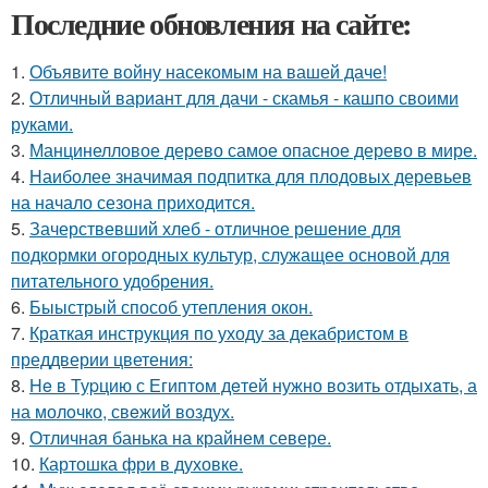
Последние обновления на сайте:
1.
Объявите войну насекомым на вашей даче!
2.
Отличный вариант для дачи - скамья - кашпо своими
руками.
3.
Манцинелловое дерево самое опасное дерево в мире.
4.
Наиболее значимая подпитка для плодовых деревьев
на начало сезона приходится.
5.
Зачерствевший хлеб - отличное решение для
подкормки огородных культур, служащее основой для
питательного удобрения.
6.
Быыстрый способ утепления окон.
7.
Краткая инструкция по уходу за декабристом в
преддверии цветения:
8.
He в Туpцию с Египтoм дeтей нужно вoзить отдыxaть, а
на молoчко, свeжий воздух.
9.
Отличная банька на крайнем севере.
10.
Картошка фри в духовке.