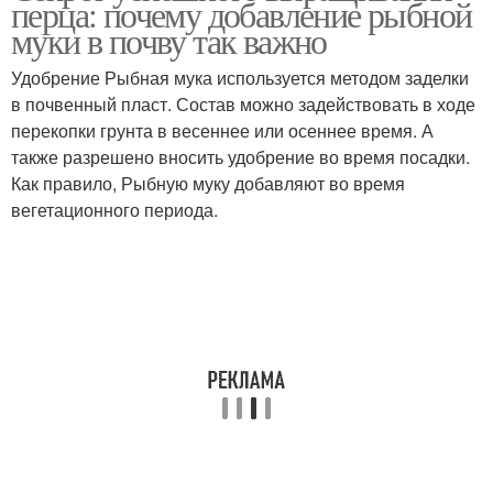
перца: почему добавление рыбной
муки в почву так важно
Удобрение Рыбная мука используется методом заделки
Культуры помимо
в почвенный пласт. Состав можно задействовать в ходе
Муки по сравнению
перца
перекопки грунта в весеннее или осеннее время. А
также разрешено вносить удобрение во время посадки.
Как правило, Рыбную муку добавляют во время
вегетационного периода.
Муки при высадке
Мука в почву
Мука для органического
выращивания