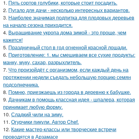
1.
Пять сортов голубики, которые стоит посадить.
2.
Пугало для дачи - несколько интересных вариантов.
3.
Наиболее значимая подпитка для плодовых деревьев
на начало сезона приходится.
4.
Выращивание укропа дома зимой - это проще, чем
кажется!
5.
Праздничный стол в год огненной красной лошади.
6.
Приготовление: 1. мы смешиваем все сухие продукты:
манку, муку, сахар, разрыхлитель.
7.
Что произойдёт с организмом, если каждый день на
протяжении недели съедать небольшую порцию семян
подсолнечника.
8.
Помню, приезжаешь из города в деревню к бабушке.
9.
Дачникам в помощь классная идея - шпалера, которая
принимает любую форму.
10.
Сладкий чили на зиму.
11.
Огурчики пикули. Автор Chef.
12.
Какие мастер-классы или творческие встречи
проводятся в Арзамасе