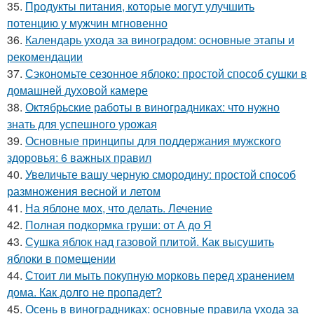
35.
Продукты питания, которые могут улучшить
потенцию у мужчин мгновенно
36.
Календарь ухода за виноградом: основные этапы и
рекомендации
37.
Сэкономьте сезонное яблоко: простой способ сушки в
домашней духовой камере
38.
Октябрьские работы в виноградниках: что нужно
знать для успешного урожая
39.
Основные принципы для поддержания мужского
здоровья: 6 важных правил
40.
Увеличьте вашу черную смородину: простой способ
размножения весной и летом
41.
На яблоне мох, что делать. Лечение
42.
Полная подкормка груши: от А до Я
43.
Сушка яблок над газовой плитой. Как высушить
яблоки в помещении
44.
Стоит ли мыть покупную морковь перед хранением
дома. Как долго не пропадет?
45.
Осень в виноградниках: основные правила ухода за