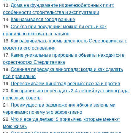
13.
Дома на фундаменте из железобетонных плит:
особенности строительства и эксплуатации
14.
Как назывался город раньше
15.
Свекла при похудении: можно ли есть и как
правильно включать в рацион
16.
Как развивалась промышленность Северодвинска с
момента его основания
17.
Какие уникальные природные объекты находятся в
окрестностях Стерлитамака
18.
Осенняя пересадка винограда: когда и как сделать
всё правильно
19.
Пересаживаем виноград осенью: все за и против
20.
Как правильно пересадить 3-4 летний куст винограда:
полезные советы
21.
Преимущества размножения яблони зелеными
черенками: почему это эффективно
22.
Что я всегда делаю: 5 привычек, которые меняют
мою жизнь