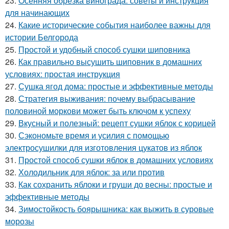
23.
Осенняя обрезка винограда: советы и инструкция
для начинающих
24.
Какие исторические события наиболее важны для
истории Белгорода
25.
Простой и удобный способ сушки шиповника
26.
Как правильно высушить шиповник в домашних
условиях: простая инструкция
27.
Сушка ягод дома: простые и эффективные методы
28.
Стратегия выживания: почему выбрасывание
половиной моркови может быть ключом к успеху
29.
Вкусный и полезный: рецепт сушки яблок с корицей
30.
Сэкономьте время и усилия с помощью
электросушилки для изготовления цукатов из яблок
31.
Простой способ сушки яблок в домашних условиях
32.
Холодильник для яблок: за или против
33.
Как сохранить яблоки и груши до весны: простые и
эффективные методы
34.
Зимостойкость боярышника: как выжить в суровые
морозы