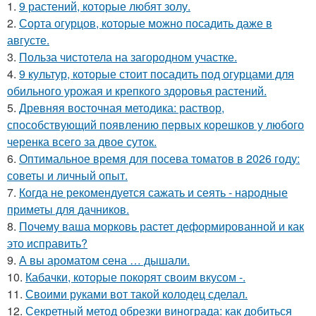
1.
9 растений, которые любят золу.
2.
Сорта огурцов, которые можно посадить даже в
августе.
3.
Польза чистотела на загородном участке.
4.
9 культур, которые стоит посадить под огурцами для
обильного урожая и крепкого здоровья растений.
5.
Древняя восточная методика: раствор,
способствующий появлению первых корешков у любого
черенка всего за двое суток.
6.
Оптимальное время для посева томатов в 2026 году:
советы и личный опыт.
7.
Когда не рекомендуется сажать и сеять - народные
приметы для дачников.
8.
Почему ваша морковь растет деформированной и как
это исправить?
9.
А вы ароматом сена … дышали.
10.
Кабачки, которые покорят своим вкусом -.
11.
Своими руками вот такой колодец сделал.
12.
Секретный метод обрезки винограда: как добиться