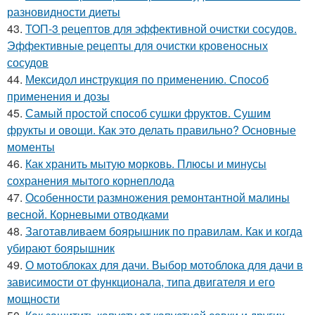
разновидности диеты
43.
ТОП-3 рецептов для эффективной очистки сосудов.
Эффективные рецепты для очистки кровеносных
сосудов
44.
Мексидол инструкция по применению. Способ
применения и дозы
45.
Самый простой способ сушки фруктов. Сушим
фрукты и овощи. Как это делать правильно? Основные
моменты
46.
Как хранить мытую морковь. Плюсы и минусы
сохранения мытого корнеплода
47.
Особенности размножения ремонтантной малины
весной. Корневыми отводками
48.
Заготавливаем боярышник по правилам. Как и когда
убирают боярышник
49.
О мотоблоках для дачи. Выбор мотоблока для дачи в
зависимости от функционала, типа двигателя и его
мощности