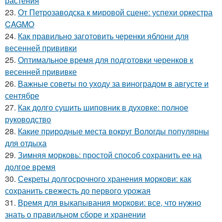
растения
23.
От Петрозаводска к мировой сцене: успехи оркестра
CAGMO
24.
Как правильно заготовить черенки яблони для
весенней прививки
25.
Оптимальное время для подготовки черенков к
весенней прививке
26.
Важные советы по уходу за виноградом в августе и
сентябре
27.
Как долго сушить шиповник в духовке: полное
руководство
28.
Какие природные места вокруг Вологды популярны
для отдыха
29.
Зимняя морковь: простой способ сохранить ее на
долгое время
30.
Секреты долгосрочного хранения моркови: как
сохранить свежесть до первого урожая
31.
Время для выкапывания моркови: все, что нужно
знать о правильном сборе и хранении