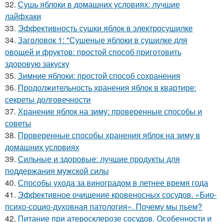
32.
Сушь яблоки в домашних условиях: лучшие
лайфхаки
33.
Эффективность сушки яблок в электросушилке
34.
Заголовок 1: "Сушеные яблоки в сушилке для
овощей и фруктов: простой способ приготовить
здоровую закуску
35.
Зимние яблоки: простой способ сохранения
36.
Продолжительность хранения яблок в квартире:
секреты долговечности
37.
Хранение яблок на зиму: проверенные способы и
советы
38.
Проверенные способы хранения яблок на зиму в
домашних условиях
39.
Сильные и здоровые: лучшие продукты для
поддержания мужской силы
40.
Способы ухода за виноградом в летнее время года
41.
Эффективное очищение кровеносных сосудов. «Био-
психо-социо-духовная патология». Почему мы пьем?
42.
Питание при атеросклерозе сосудов. Особенности и