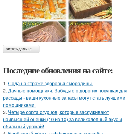
читать дальше →
Последние обновления на сайте:
1.
Сода на страже здоровья смородины.
2.
Дачные помощники. Забудьте о дорогих покупках для
рассады - ваши кухонные запасы могут стать лучшими
помощниками.
3.
Четыре сорта огурцов, которые заслуживают
наивысшей оценки (10 из 10) за великолепный вкус и
обильный урожай!
4.
Берёзовый дёготь: эффективные способы