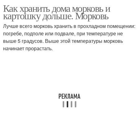
Как хранить дома морковь и
Целлофановые пакеты
Пакеты в подполе
картошку дольше. Морковь
Лучше всего морковь хранить в прохладном помещении:
погребе, подполе или подвале, при температуре не
Хранения в
выше 5 градусов. Выше этой температуры морковь
целлофановых пакетах
начинает прорастать.