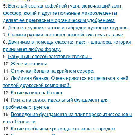
5.
Богатый состав кофейной гущи, включающий азот,
фосфор, калий и другие полезные микроэлементы,
делает её прекрасным органическим удобрением.
6.
Десятка лучших сортов и гибридов пучковых огурцов.
7.
Своими руками построил помпейскую печь на даче.
8.
Дачникам в помощь классная идея - шпалера, которая
принимает любую форму.
9.
Бабушкин способ заготовки свеклы -.
10.
Желе из калины.
11.
Отличная банька на крайнем севере.
12.
Любимая банька. Очень нравится встречаться в ней
тёплой дружеской компанией.
13.
Какие казино работают
14.
Плита на сваях: идеальный фундамент для
проблемных грунтов
15.
Возведение фундамента из плит перекрытия: основы
и особенности
16.
Какие необычные рекорды связаны с городом