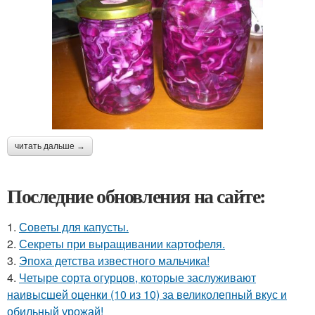
читать дальше →
Последние обновления на сайте:
1.
Советы для капусты.
2.
Секреты при выращивании картофеля.
3.
Эпоха детства известного мальчика!
4.
Четыре сорта огурцов, которые заслуживают
наивысшей оценки (10 из 10) за великолепный вкус и
обильный урожай!