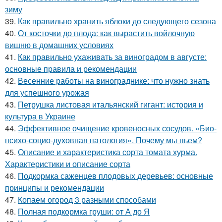
зиму
39.
Как правильно хранить яблоки до следующего сезона
40.
От косточки до плода: как вырастить войлочную
вишню в домашних условиях
41.
Как правильно ухаживать за виноградом в августе:
основные правила и рекомендации
42.
Весенние работы на винограднике: что нужно знать
для успешного урожая
43.
Петрушка листовая итальянский гигант: история и
культура в Украине
44.
Эффективное очищение кровеносных сосудов. «Био-
психо-социо-духовная патология». Почему мы пьем?
45.
Описание и характеристика сорта томата хурма.
Характеристики и описание сорта
46.
Подкормка саженцев плодовых деревьев: основные
принципы и рекомендации
47.
Копаем огород 3 разными способами
48.
Полная подкормка груши: от А до Я