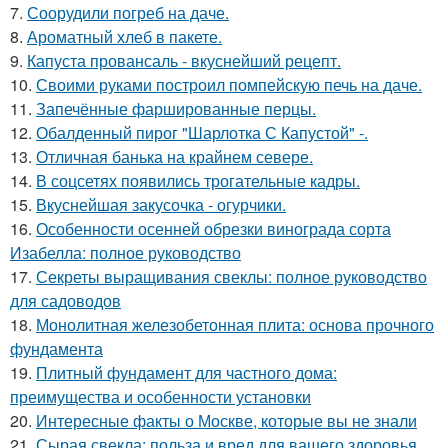
7.
Соорудили погреб на даче.
8.
Ароматный хлеб в пакете.
9.
Капуста провансаль - вкуснейший рецепт.
10.
Своими руками построил помпейскую печь на даче.
11.
Запечённые фаршированные перцы.
12.
Обалденный пирог "Шарлотка С Капустой" -.
13.
Отличная банька на крайнем севере.
14.
В соцсетях появились трогательные кадры.
15.
Вкуснейшая закусочка - огурчики.
16.
Особенности осенней обрезки винограда сорта
Изабелла: полное руководство
17.
Секреты выращивания свеклы: полное руководство
для садоводов
18.
Монолитная железобетонная плита: основа прочного
фундамента
19.
Плитный фундамент для частного дома:
преимущества и особенности установки
20.
Интересные факты о Москве, которые вы не знали
21.
Сырая свекла: польза и вред для вашего здоровья